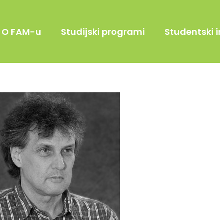
O FAM-u
Studijski programi
Studentski i