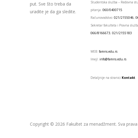
Studentska služba – Redovna st
put. Sve što treba da
pitanja:
060/0400715
uradite je da ga sledite.
Računovodstvo:
021/2155046
,
0
Sekretar fakulteta i Pravna služb
066/8166673
,
021/2155183
WEB:
famns.edu.rs
Imejl:
info@famns.edu.rs
Detaljnije na stranici
Kontakt
.
Copyright ©
2026
Fakultet za menadžment.
Sva prava