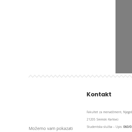
Kontakt
Fakultet za menadžment, Njegoš
21205 Sremski Karlovci
Studentska služba – Upis:
060/0
Možemo vam pokazati