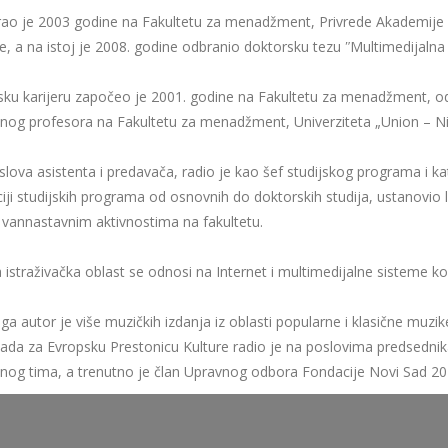
rao je 2003 godine na Fakultetu za menadžment, Privrede Akademije 
je, a na istoj je 2008. godine odbranio doktorsku tezu ʺMultimedija
u karijeru započeo je 2001. godine na Fakultetu za menadžment, od
nog profesora na Fakultetu za menadžment, Univerziteta „Union – Ni
lova asistenta i predavača, radio je kao šef studijskog programa i
ciji studijskih programa od osnovnih do doktorskih studija, ustanovio 
annastavnim aktivnostima na fakultetu.
istraživačka oblast se odnosi na Internet i multimedijalne sisteme kom
ga autor je više muzičkih izdanja iz oblasti popularne i klasične muzi
da za Evropsku Prestonicu Kulture radio je na poslovima predsedni
onog tima, a trenutno je član Upravnog odbora Fondacije Novi Sad 20