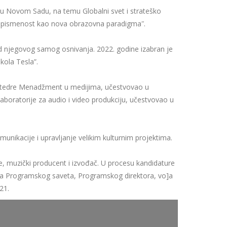
u Novom Sadu, na temu Globalni svet i strateško
lna pismenost kao nova obrazovna paradigmaʺ.
 njegovog samog osnivanja. 2022. godine izabran je
kola Tesla”.
 katedre Menadžment u medijima, učestvovao u
laboratorije za audio i video produkciju, učestvovao u
unikacije i upravljanje velikim kulturnim projektima.
ke, muzički producent i izvođač. U procesu kandidature
ka Programskog saveta, Programskog direktora, vo]a
21.