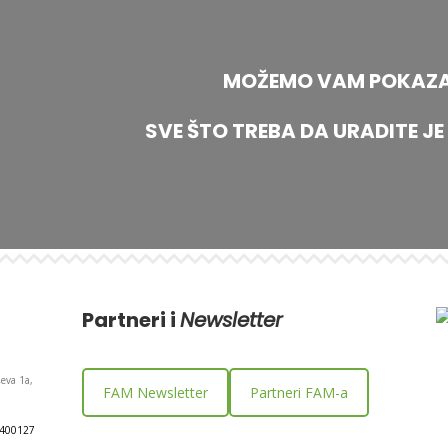
MOŽEMO VAM POKAZAT
SVE ŠTO TREBA DA URADITE JE 
Partneri i
Newsletter
eva 1a,
FAM Newsletter
Partneri FAM-a
400127