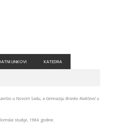
ATNI LINKOVI
KATEDRA
završio u Novom Sadu, a Gimnaziju
Branko Radičević
u
plomske studije, 1984. godine.