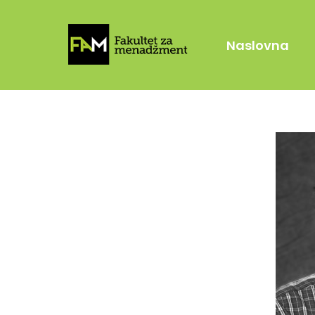
Naslovna
Akademsko osoblje
Dekan, prodekani i
šefovi katedri
Nastavno osoblje
Studije