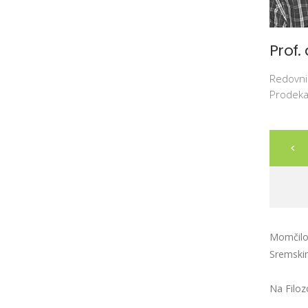
Osnovne
Prof.
akademske studije
Redovni
Prodeka
Master akademske
studije
<
Doktorske studije
Momčilo 
Sremski
Na Filoz