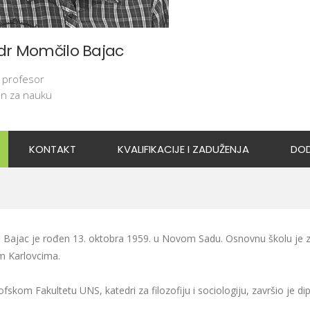
 dr Momčilo Bajac
 profesor
n za nauku
KONTAKT
KVALIFIKACIJE I ZADUŽENJA
DOD
Bajac je rođen 13. oktobra 1959. u Novom Sadu. Osnovnu školu je 
m Karlovcima.
ofskom Fakultetu UNS, katedri za filozofiju i sociologiju, završio je di