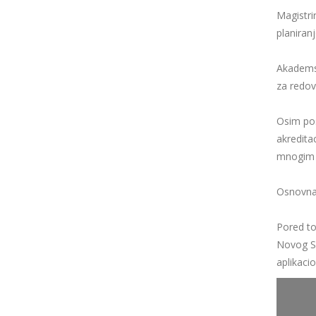
Magistri
planiran
Akademsk
za redov
Osim pos
akredita
mnogim v
Osnovna 
Pored to
Novog Sa
aplikaci