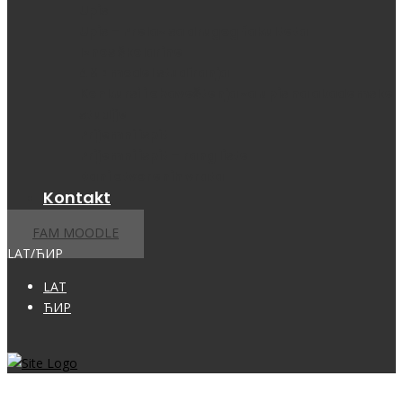
Upis
Upis – Prelaz sa drugog fakulteta
Iznos školarine
4ME model studiranja
Konkursi i obaveštenja za upis na akademske
studije
Prijemni ispit
Prijemni ispit – rang liste
Dani otvorenih vrata
Kontakt
FAM MOODLE
LAT/ЋИР
LAT
ЋИР