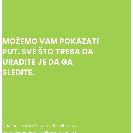
MOŽEMO VAM POKAZATI
PUT. SVE ŠTO TREBA DA
URADITE JE DA GA
SLEDITE.
Naučnoistraživački rad na Fakultetu za
menadžment ima za cilj razvoj nauke i