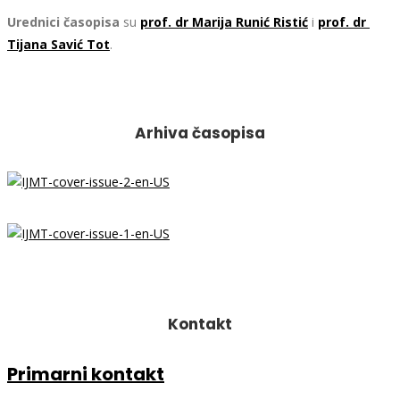
Urednici časopisa
su
prof. dr Marija Runić Ristić
i
prof. dr
Tijana Savić Tot
.
Arhiva časopisa
Kontakt
Primarni kontakt