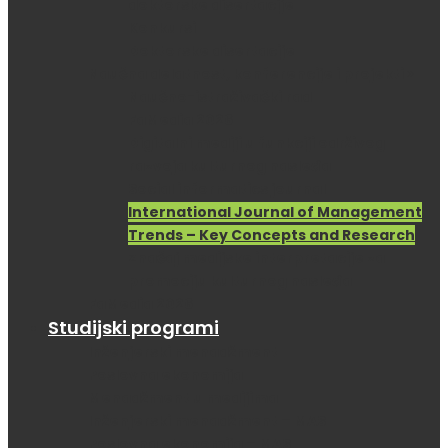
doktorske disertacije
Konkursi
Doktorske disertacije
Naučna delatnost, konferencije i projekti >
Naučno-istraživački rad
FaMedia 2026
Digitalni mediji u funkciji održivog
razvoja kulturnog nasleđa
Social informatics journal
International Journal of Management
Trends – Key Concepts and Research
Značaj medijske interpretacije za
promociju kulturnog nasleđa
FaMedia 2026
Studijski programi
Inženjerski menadžment
Poslovna ekonomija
Menadžment u medijima
Inženjerski menadžment – MAS
Poslovna ekonomija – MAS