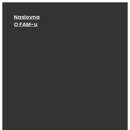
Naslovna
O FAM-u
Aktuelnosti
Fakultet za menadžment
Katedre FAM-a >
Katedra za inženjerski menadžment
Katedra za menadžment
Katedra za poslovnu ekonomiju
Akademsko osoblje
Reč dekana
Akreditacija
Kvalitet
Dokumentacija >
Opšta akta
Dokumentacija za prijavu i izradu
završnih i master radova
Dokumentacija za prijavu i izradu