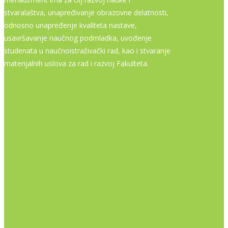
stvaralaštva, unapređivanje obrazovne delatnosti,
odnosno unapređenje kvaliteta nastave,
usavršavanje naučnog podmladka, uvođenje
studenata u naučnoistraživački rad, kao i stvaranje
materijalnih uslova za rad i razvoj Fakulteta.