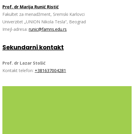
Prof. dr Marija Runić Ristić
Fakultet za menadžment, Sremski Karlovci
Univerzitet „UNION Nikola Tesla“, Beograd
Imejl-adresa:
runic@famns.edu.rs
Sekundarni kontakt
Prof. dr Lazar Stošić
Kontakt telefon:
+381637004281