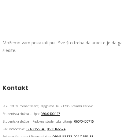
Možemo vam pokazati put. Sve što treba da uradite je da ga
sledite.
Kontakt
Fakultet za menadžment, Njegoševa 1a, 21205 Sremski Karlovci
Studentska služba – Upis:
060/0400127
Studentska služba – Redovna studentska pitanja:
060/0400715
Računovodstvo:
021/2155046
,
0668166674
Sekretar fakulteta i Pravna služba:
066/8166673
,
021/2155183