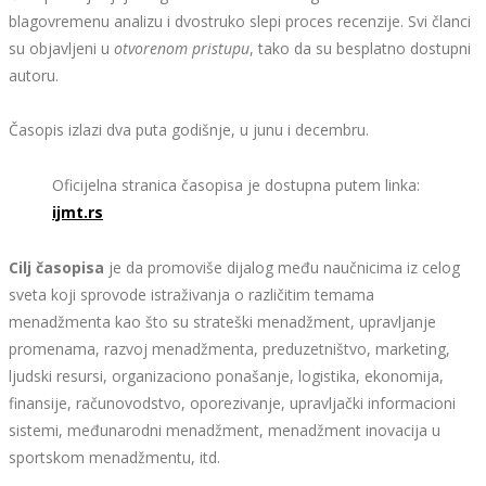
blagovremenu analizu i dvostruko slepi proces recenzije. Svi članci
su objavljeni u
otvorenom pristupu
, tako da su besplatno dostupni
autoru.
Časopis izlazi dva puta godišnje, u junu i decembru.
Oficijelna stranica časopisa je dostupna putem linka:
ijmt.rs
Cilj časopisa
je da promoviše dijalog među naučnicima iz celog
sveta koji sprovode istraživanja o različitim temama
menadžmenta kao što su strateški menadžment, upravljanje
promenama, razvoj menadžmenta, preduzetništvo, marketing,
ljudski resursi, organizaciono ponašanje, logistika, ekonomija,
finansije, računovodstvo, oporezivanje, upravljački informacioni
sistemi, međunarodni menadžment, menadžment inovacija u
sportskom menadžmentu, itd.