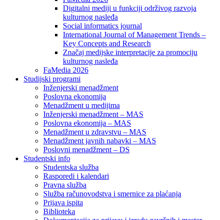
Digitalni mediji u funkciji održivog razvoja
kulturnog nasleđa
Social informatics journal
International Journal of Management Trends –
Key Concepts and Research
Značaj medijske interpretacije za promociju
kulturnog nasleđa
FaMedia 2026
Studijski programi
Inženjerski menadžment
Poslovna ekonomija
Menadžment u medijima
Inženjerski menadžment – MAS
Poslovna ekonomija – MAS
Menadžment u zdravstvu – MAS
Menadžment javnih nabavki – MAS
Poslovni menadžment – DS
Studentski info
Studentska služba
Rasporedi i kalendari
Pravna služba
Služba računovodstva i smernice za plaćanja
Prijava ispita
Biblioteka