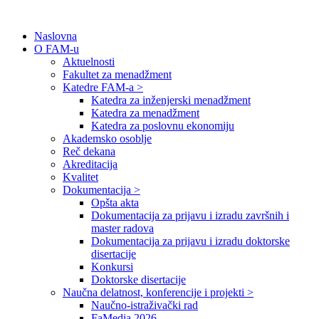
Naslovna
O FAM-u
Aktuelnosti
Fakultet za menadžment
Katedre FAM-a >
Katedra za inženjerski menadžment
Katedra za menadžment
Katedra za poslovnu ekonomiju
Akademsko osoblje
Reč dekana
Akreditacija
Kvalitet
Dokumentacija >
Opšta akta
Dokumentacija za prijavu i izradu završnih i
master radova
Dokumentacija za prijavu i izradu doktorske
disertacije
Konkursi
Doktorske disertacije
Naučna delatnost, konferencije i projekti >
Naučno-istraživački rad
FaMedia 2026