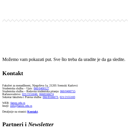
Možemo vam pokazati put. Sve što treba da uradite je da ga sledite.
Kontakt
Fakultet za menadžment, Njegoševa 1a, 21205 Sremski Karlovci
Studentska služba – Upis:
060/0400127
Studentska služba – Redovna studentska pitanja:
060/0400715
Računovodstvo:
021/2155046
,
0668166674
Sekretar fakulteta i Pravna služba:
066/8166673
,
021/2155183
WEB:
famns.edu.rs
Imejl:
info@famns.edu.rs
Detaljnije na stranici
Kontakt
.
Partneri i
Newsletter