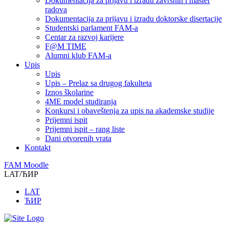
Dokumentacija za prijavu i izradu završnih i master
radova
Dokumentacija za prijavu i izradu doktorske disertacije
Studentski parlament FAM-a
Centar za razvoj karijere
F@M TIME
Alumni klub FAM-a
Upis
Upis
Upis – Prelaz sa drugog fakulteta
Iznos školarine
4ME model studiranja
Konkursi i obaveštenja za upis na akademske studije
Prijemni ispit
Prijemni ispit – rang liste
Dani otvorenih vrata
Kontakt
FAM Moodle
LAT/ЋИР
LAT
ЋИР