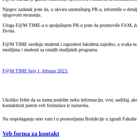
Njegov zadatak jeste da, u okviru unutrašnjeg PR-a, informiše o deta
njegovom stvaranju.
Uloga F@M TIME-a u spoljašnjem PR-u jeste da promoviše FAM, da uk
života.
F@M TIME uređuju studenti i zaposleni fakulteta zajedno, a svaka n
medijima i studenti sa ostalih studijskih programa.
F@M TIME broj 1, februar 2023.
Ukoliko želite da sa nama podelite neku informaciju, vest, sadržaj, ak
kontaktirati putem veb formulara iz nastavka.
Na raspolaganju smo vam i u prostorijama Redakcije u zgradi Fakulte
Veb forma za kontakt