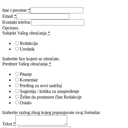
Ime i prezime
*
Email
*
Kontakt telefon
Opciono.
Subjekt Vašeg obraćanja
*
Redakcija
Urednik
Izaberite lice kojem se obraćate.
Predmet Vašeg obraćanja
*
Pitanje
Komentar
Predlog za novi sadržaj
Sugestija / kritika za unapređenje
Želim da postanem član Redakcije
Ostalo
Izaberite razlog zbog kojeg popunjavate ovaj formular.
Tekst
*