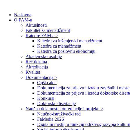
Naslovna
O FAM-u
Aktuelnosti
Fakultet za menadžment
Katedre FAM-a >
Katedra za inženjerski menadžment
Katedra za menadžment
Katedra za poslovnu ekonomiju
Akademsko osoblje
Reč dekana
Akreditacija
Kvalitet
Dokumentacija >
Opšta akta
Dokumentacija za prijavu i izradu završnih i maste
Dokumentacija za prijavu i izradu doktorske disert
Konkursi
Doktorske disertacije
Naučna delatnost, konferencije i projekti >
Naučno-istraživački rad
FaMedia 2026
Digitalni mediji u funkciji održivog razvoja kultur
Social informatics journal