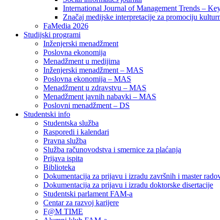
International Journal of Management Trends – Ke
Značaj medijske interpretacije za promociju kultur
FaMedia 2026
Studijski programi
Inženjerski menadžment
Poslovna ekonomija
Menadžment u medijima
Inženjerski menadžment – MAS
Poslovna ekonomija – MAS
Menadžment u zdravstvu – MAS
Menadžment javnih nabavki – MAS
Poslovni menadžment – DS
Studentski info
Studentska služba
Rasporedi i kalendari
Pravna služba
Služba računovodstva i smernice za plaćanja
Prijava ispita
Biblioteka
Dokumentacija za prijavu i izradu završnih i master rado
Dokumentacija za prijavu i izradu doktorske disertacije
Studentski parlament FAM-a
Centar za razvoj karijere
F@M TIME