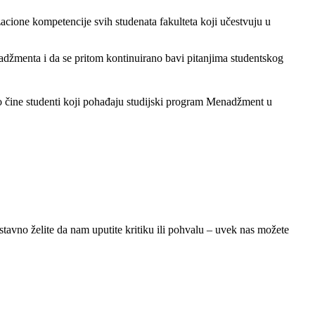
zacione kompetencije svih studenata fakulteta koji učestvuju u
žmenta i da se pritom kontinuirano bavi pitanjima studentskog
 čine studenti koji pohađaju studijski program Menadžment u
stavno želite da nam uputite kritiku ili pohvalu – uvek nas možete