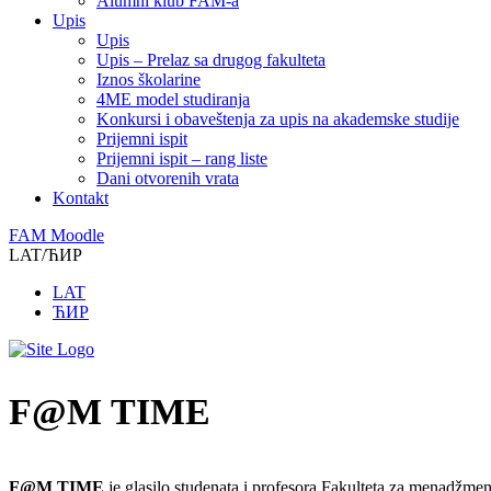
Alumni klub FAM-a
Upis
Upis
Upis – Prelaz sa drugog fakulteta
Iznos školarine
4ME model studiranja
Konkursi i obaveštenja za upis na akademske studije
Prijemni ispit
Prijemni ispit – rang liste
Dani otvorenih vrata
Kontakt
FAM Moodle
LAT/ЋИР
LAT
ЋИР
F@M TIME
F@M TIME
je glasilo studenata i profesora Fakulteta za menadžmen