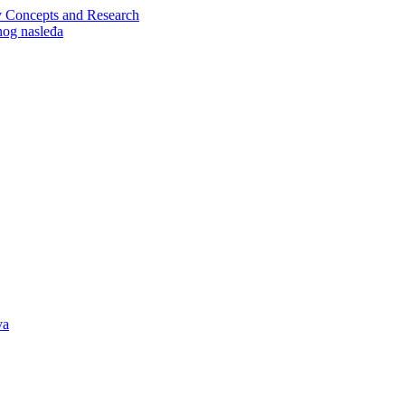
y Concepts and Research
nog nasleđa
va