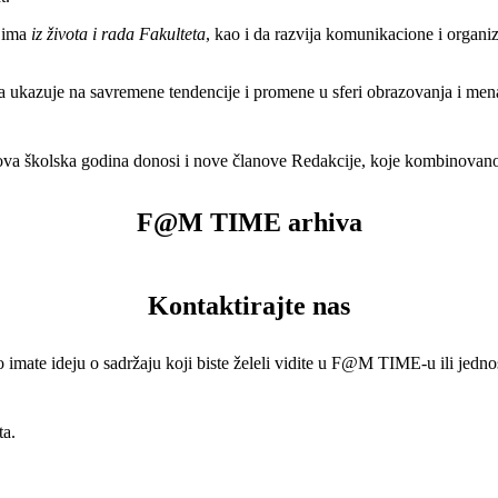
ljima
iz života i rada Fakulteta
, kao i da razvija komunikacione i organi
azuje na savremene tendencije i promene u sferi obrazovanja i menad
ova školska godina donosi i nove članove Redakcije, koje kombinovano
F@M TIME arhiva
Kontaktirajte nas
o imate ideju o sadržaju koji biste želeli vidite u F@M TIME-u ili jedno
ta.