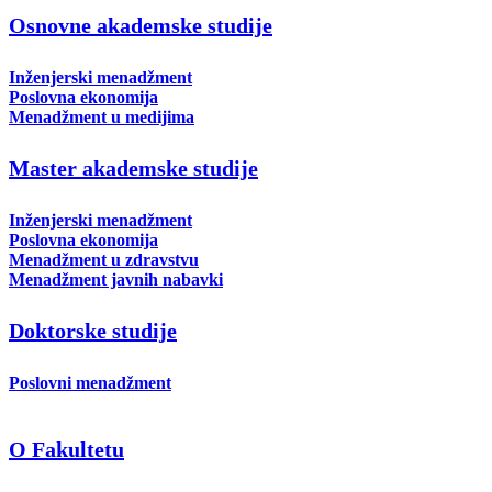
Osnovne akademske studije
Inženjerski menadžment
Poslovna ekonomija
Menadžment u medijima
Master akademske studije
Inženjerski menadžment
Poslovna ekonomija
Menadžment u zdravstvu
Menadžment javnih nabavki
Doktorske studije
Poslovni menadžment
O Fakultetu