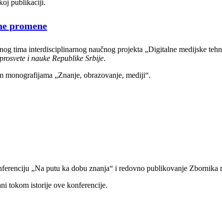
oj publikaciji.
vne promene
tnog tima interdisciplinarnog naučnog projekta „Digitalne medijske tehn
prosvete i nauke Republike Srbije
.
 monografijama „Znanje, obrazovanje, mediji“.
erenciju „Na putu ka dobu znanja“ i redovno publikovanje Zbornika rez
ni tokom istorije ove konferencije.