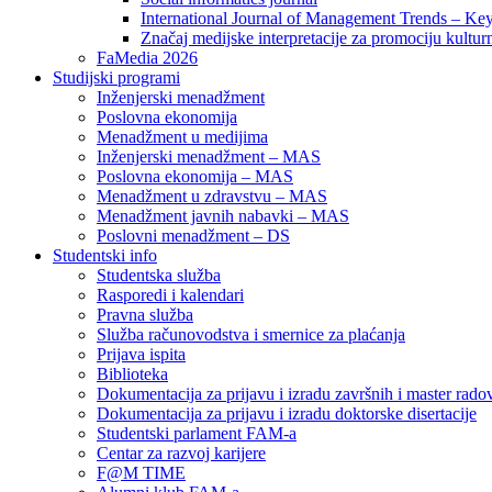
International Journal of Management Trends – Ke
Značaj medijske interpretacije za promociju kultur
FaMedia 2026
Studijski programi
Inženjerski menadžment
Poslovna ekonomija
Menadžment u medijima
Inženjerski menadžment – MAS
Poslovna ekonomija – MAS
Menadžment u zdravstvu – MAS
Menadžment javnih nabavki – MAS
Poslovni menadžment – DS
Studentski info
Studentska služba
Rasporedi i kalendari
Pravna služba
Služba računovodstva i smernice za plaćanja
Prijava ispita
Biblioteka
Dokumentacija za prijavu i izradu završnih i master rado
Dokumentacija za prijavu i izradu doktorske disertacije
Studentski parlament FAM-a
Centar za razvoj karijere
F@M TIME