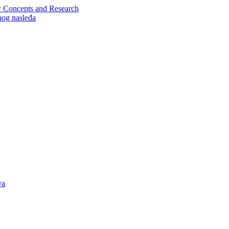
y Concepts and Research
nog nasleđa
va