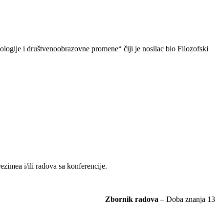
ologije i društvenoobrazovne promene“ čiji je nosilac bio Filozofski
imea i/ili radova sa konferencije.
Zbornik radova
– Doba znanja 13