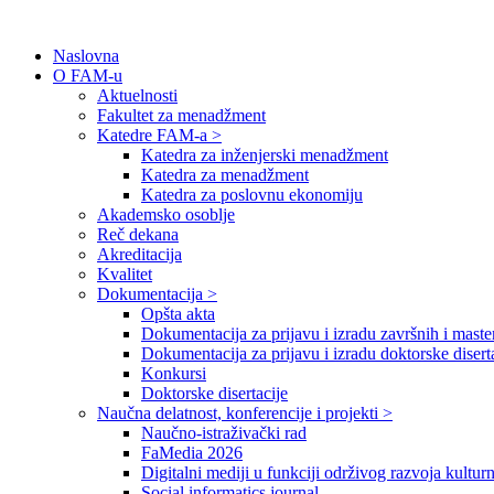
Naslovna
O FAM-u
Aktuelnosti
Fakultet za menadžment
Katedre FAM-a >
Katedra za inženjerski menadžment
Katedra za menadžment
Katedra za poslovnu ekonomiju
Akademsko osoblje
Reč dekana
Akreditacija
Kvalitet
Dokumentacija >
Opšta akta
Dokumentacija za prijavu i izradu završnih i maste
Dokumentacija za prijavu i izradu doktorske disert
Konkursi
Doktorske disertacije
Naučna delatnost, konferencije i projekti >
Naučno-istraživački rad
FaMedia 2026
Digitalni mediji u funkciji održivog razvoja kultur
Social informatics journal