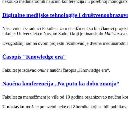
nekoliko međunarodnih naučnih konferencija i u posebnoj monografsk
Digitalne medijske tehnologije i društvenoobrazo
Nastavnici i saradnici Fakulteta za menadžment su bili članovi projek
fakultet Univerziteta u Novom Sadu, i koji je finansiralo
Ministarstvo 
Dvogodišnji rad na ovom projektu rezultovao je dvema međunarodnim
Časopis "Knowledge era"
Fakultet je izdavao
online
naučni časopis „Knowledge era“.
Naučna konferencija „Na putu ka dobu znanja“
Fakultet za menadžment je više od 10 godina organizovao naučnu konf
U nastavku
možete preuzetni neke od Zbornika koji su bili publikova