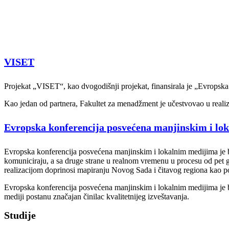
VISET
Projekat „VISET“, kao dvogodišnji projekat, finansirala je „Evropsk
Kao jedan od partnera, Fakultet za menadžment je učestvovao u reali
Evropska konferencija posvećena manjinskim i lo
Evropska konferencija posvećena manjinskim i lokalnim medijima je bio
komuniciraju, a sa druge strane u realnom vremenu u procesu od pet g
realizacijom doprinosi mapiranju Novog Sada i čitavog regiona kao po
Evropska konferencija posvećena manjinskim i lokalnim medijima je bi
mediji postanu značajan činilac kvalitetnijeg izveštavanja.
Studije