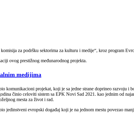
a komisija za podršku sektorima za kulturu i medije“, kroz program Ev
zaciji ovog prestižnog međunarodnog projekta.
kalnim medijima
 komunikacioni projekat, koji je sa jedne strane doprineo razvoju i bol
odina činio celoviti sistem sa EPK Novi Sad 2021. kao jednim od najam
željnog mesta za život i rad.
o jedinstveni evropski događaj koji je na jednom mestu povezao manjin