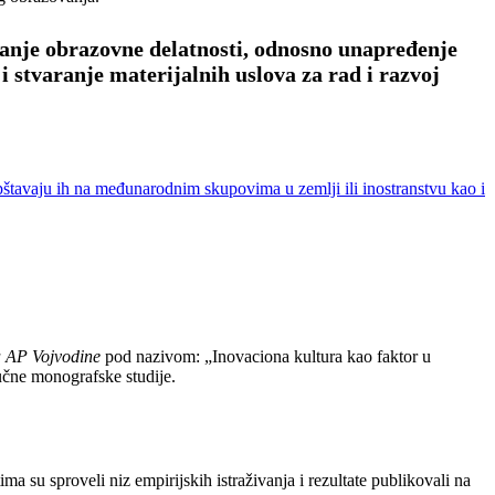
vanje obrazovne delatnosti, odnosno unapređenje
 stvaranje materijalnih uslova za rad i razvoj
štavaju ih na međunarodnim skupovima u zemlji ili inostranstvu kao i
ća AP Vojvodine
pod nazivom: „Inovaciona kultura kao faktor u
aučne monografske studije.
a su sproveli niz empirijskih istraživanja i rezultate publikovali na