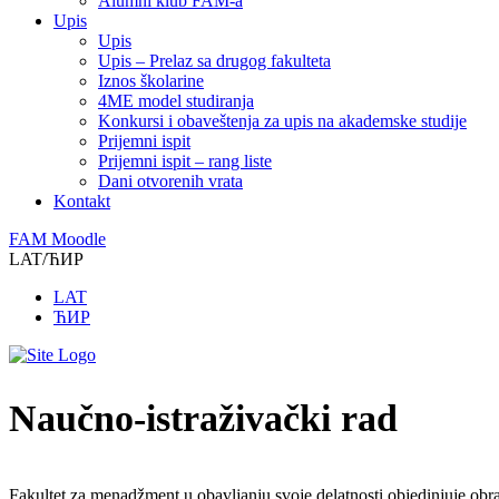
Alumni klub FAM-a
Upis
Upis
Upis – Prelaz sa drugog fakulteta
Iznos školarine
4ME model studiranja
Konkursi i obaveštenja za upis na akademske studije
Prijemni ispit
Prijemni ispit – rang liste
Dani otvorenih vrata
Kontakt
FAM Moodle
LAT/ЋИР
LAT
ЋИР
Naučno-istraživački rad
Fakultet za menadžment u obavljanju svoje delatnosti objedinjuje obr