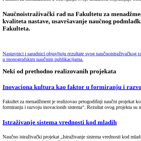
Naučnoistraživački rad na Fakultetu za menadžment
kvaliteta nastave, usavršavanje naučnog podmladka,
Fakulteta.
Nastavnici i saradnici objavljuju rezultate svog naučnoistraživačko
u monografskim naučnim publikacijama.
Neki od prethodno realizovanih projekata
Inovaciona kultura kao faktor u formiranju i razv
Fakultet za menadžment je realizovao petogodišnji naučni projekat koj
formiranju i razvoju inovacionih sistema“. Rezultat ovog projekta su n
Istraživanje sistema vrednosti kod mladih
Naučno istraživački projekat „Istraživanje sistema vrednosti kod mladi