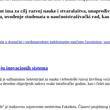
 ima za cilj razvoj nauke i stvaralaštva, unapređi
 uvođenje studenata u naučnoistraživački rad, kao i
g rada u domaćim i međunarodnim indeksiranim naučnim časopisima, saop
oju inovacionih sistema
i je sufinansirao
Sekretarijat za nauku i tehnološki razvoj Izvršnog ve
a desetine objavljenih radova svake istraživačke godine, kao i četiri n
h“ je realizovno sopstvenim sredstvima Fakulteta. Članovi projektnog tim