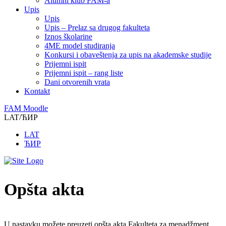
Alumni klub FAM-a
Upis
Upis
Upis – Prelaz sa drugog fakulteta
Iznos školarine
4ME model studiranja
Konkursi i obaveštenja za upis na akademske studije
Prijemni ispit
Prijemni ispit – rang liste
Dani otvorenih vrata
Kontakt
FAM Moodle
LAT/ЋИР
LAT
ЋИР
Opšta akta
U nastavku možete preuzeti opšta akta Fakulteta za menadžment.