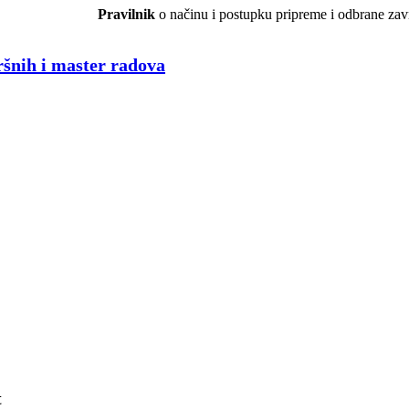
Pravilnik
o načinu i postupku pripreme i odbrane za
ršnih i master radova
t