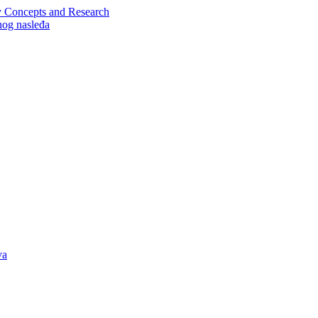
y Concepts and Research
nog nasleđa
va