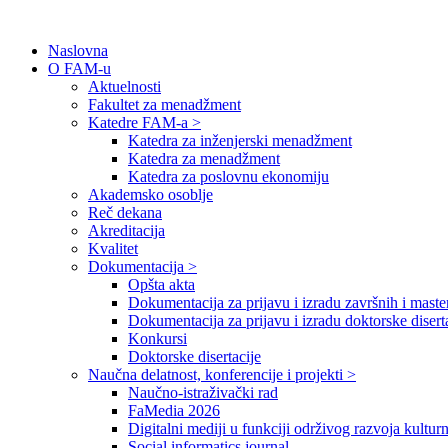
Naslovna
O FAM-u
Aktuelnosti
Fakultet za menadžment
Katedre FAM-a >
Katedra za inženjerski menadžment
Katedra za menadžment
Katedra za poslovnu ekonomiju
Akademsko osoblje
Reč dekana
Akreditacija
Kvalitet
Dokumentacija >
Opšta akta
Dokumentacija za prijavu i izradu završnih i maste
Dokumentacija za prijavu i izradu doktorske disert
Konkursi
Doktorske disertacije
Naučna delatnost, konferencije i projekti >
Naučno-istraživački rad
FaMedia 2026
Digitalni mediji u funkciji održivog razvoja kultur
Social informatics journal