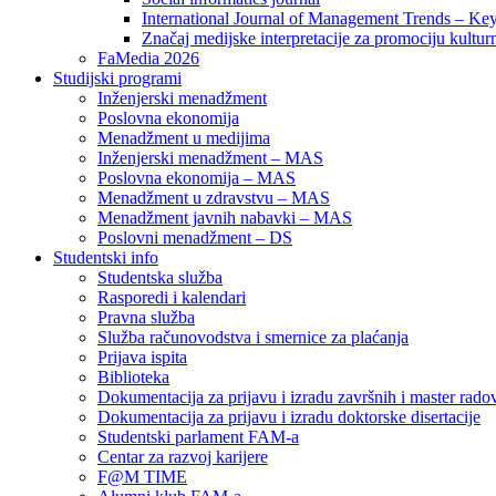
International Journal of Management Trends – Ke
Značaj medijske interpretacije za promociju kultur
FaMedia 2026
Studijski programi
Inženjerski menadžment
Poslovna ekonomija
Menadžment u medijima
Inženjerski menadžment – MAS
Poslovna ekonomija – MAS
Menadžment u zdravstvu – MAS
Menadžment javnih nabavki – MAS
Poslovni menadžment – DS
Studentski info
Studentska služba
Rasporedi i kalendari
Pravna služba
Služba računovodstva i smernice za plaćanja
Prijava ispita
Biblioteka
Dokumentacija za prijavu i izradu završnih i master rado
Dokumentacija za prijavu i izradu doktorske disertacije
Studentski parlament FAM-a
Centar za razvoj karijere
F@M TIME