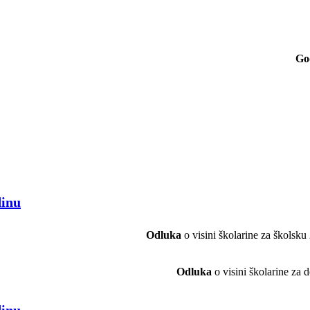
Go
dinu
Odluka
o visini školarine za školsk
Odluka
o visini školarine za
dinu