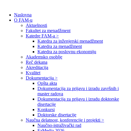
Naslovna
O FAM-u
Aktuelnosti
Fakultet za menadžment
Katedre FAM-a >
Katedra za inženjerski menadžment
Katedra za menadžment
Katedra za poslovnu ekonomiju
Akademsko osoblje
Reč dekana
Akreditacija
Kvalitet
Dokumentacija >
Opšta akta
Dokumentacija za prijavu i izradu završnih i
master radova
Dokumentacija za prijavu i izradu doktorske
disertacije
Konkursi
Doktorske disertacije
Naučna delatnost, konferencije i projekti >
Naučno-istraživački rad
FaMedia 2026