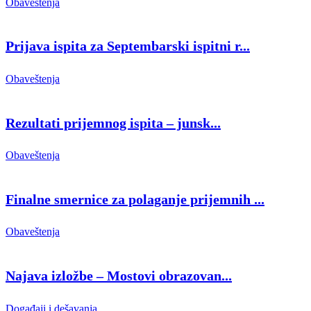
Obaveštenja
Prijava ispita za Septembarski ispitni r...
Obaveštenja
Rezultati prijemnog ispita – junsk...
Obaveštenja
Finalne smernice za polaganje prijemnih ...
Obaveštenja
Najava izložbe – Mostovi obrazovan...
Događaji i dešavanja