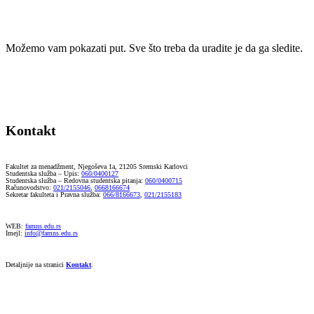
Možemo vam pokazati put. Sve što treba da uradite je da ga sledite.
Kontakt
Fakultet za menadžment, Njegoševa 1a, 21205 Sremski Karlovci
Studentska služba – Upis:
060/0400127
Studentska služba – Redovna studentska pitanja:
060/0400715
Računovodstvo:
021/2155046
,
0668166674
Sekretar fakulteta i Pravna služba:
066/8166673
,
021/2155183
WEB:
famns.edu.rs
Imejl:
info@famns.edu.rs
Detaljnije na stranici
Kontakt
.