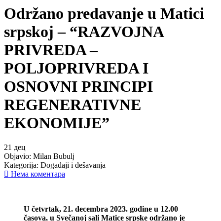
Održano predavanje u Matici
srpskoj – “RAZVOJNA
PRIVREDA –
POLJOPRIVREDA I
OSNOVNI PRINCIPI
REGENERATIVNE
EKONOMIJE”
21
дец
Objavio:
Milan Bubulj
Kategorija:
Događaji i dešavanja
Нема коментара
U četvrtak, 21. decembra 2023. godine u 12.00
časova, u Svečanoj sali Matice srpske
održano je