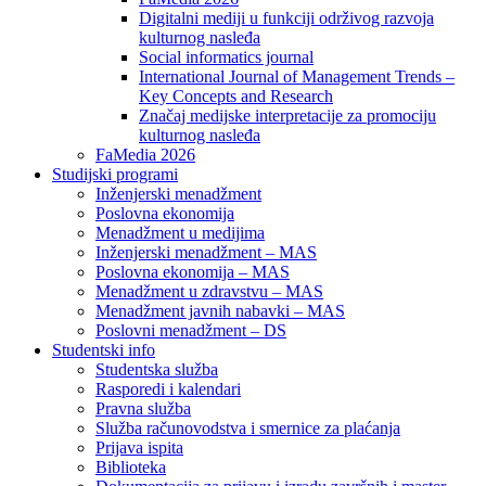
Digitalni mediji u funkciji održivog razvoja
kulturnog nasleđa
Social informatics journal
International Journal of Management Trends –
Key Concepts and Research
Značaj medijske interpretacije za promociju
kulturnog nasleđa
FaMedia 2026
Studijski programi
Inženjerski menadžment
Poslovna ekonomija
Menadžment u medijima
Inženjerski menadžment – MAS
Poslovna ekonomija – MAS
Menadžment u zdravstvu – MAS
Menadžment javnih nabavki – MAS
Poslovni menadžment – DS
Studentski info
Studentska služba
Rasporedi i kalendari
Pravna služba
Služba računovodstva i smernice za plaćanja
Prijava ispita
Biblioteka