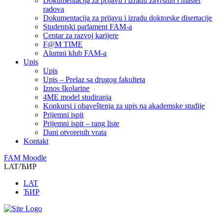
Dokumentacija za prijavu i izradu završnih i master
radova
Dokumentacija za prijavu i izradu doktorske disertacije
Studentski parlament FAM-a
Centar za razvoj karijere
F@M TIME
Alumni klub FAM-a
Upis
Upis
Upis – Prelaz sa drugog fakulteta
Iznos školarine
4ME model studiranja
Konkursi i obaveštenja za upis na akademske studije
Prijemni ispit
Prijemni ispit – rang liste
Dani otvorenih vrata
Kontakt
FAM Moodle
LAT/ЋИР
LAT
ЋИР