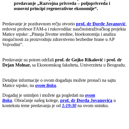
predavanje „Razvojna privreda – poljoprivreda i
osnovni principi regenerativne ekonomije“.
Predavanje je pozdravnom rečju otvorio
prof. dr Đorđe Jovanović
,
redovni profesor FAM-a i rukovodilac naučnoistraživačkog projekta
Matice srpske: „Pitanja životne sredine, bioekonomija i analiza
mogućnosti za proizvodnju zdravstveno bezbedne hrane u AP
Vojvodini”.
Predavanje su potom održali
prof. dr Gojko Rikalović
i
prof. dr
Dejan Molnar,
sa Ekonomskog fakulteta, Univerziteta u Beogradu.
Detaljne informacije o ovom događaju možete pronaći na sajtu
Matice srpske, na
ovom linku
.
Događaj je snimljen i možete ga pogledati na
ovom
linku
.
Obraćanje našeg kolege,
prof. dr Đorđa Jovanovića
u
kontekstu teme predavanja je od
1:19:30
na ovom snimku.