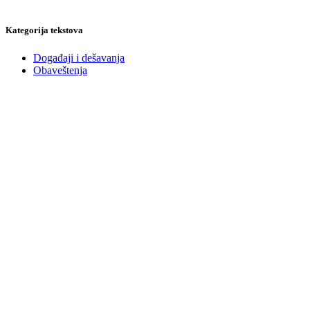
Kategorija tekstova
Događaji i dešavanja
Obaveštenja
Prijavite se
na našu mejling listu za Newsletter