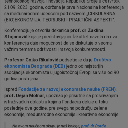
tehnološkog razvoja i inovacija Republike Srbije u četvrtak
21.09. 2023. godine, održana je prva Nacionalna konferencija
sa međunarodnim učešćem pod nazivom „CIRKULARNA
(BIO)EKONOMIJA: TEORIJSKI I PRAKTIČNI ASPEKTI“.
Konferenciju je otvorila dekanica
prof. dr Žaklina
Stojanović
koja je predstavljajući fakultet navela da ova
konferencija daje mogućnost da se diskutuje o veoma
važnim temama održivosti i razvoja konkurentnosti.
Profesor Gojko Rikalović
podsetio je da je
Društvo
ekonomista Beograda (DEB)
jedno od najstarijih
asocijacija ekonomista u jugoistočnoj Evropi sa više od 90
godina postojana.
Ispred
Fondacije za razvoj ekonomske nauke (FREN)
,
prof. Dejan Molnar
, upoznao je prisutne sa proširivanjem
istraživačkih oblasti u kojima Fondacija deluje u toku
poslednje dve godine, pre svega na području zelene
ekonomije, međunarodne ekonomije i kreativne ekonomije.
Na ovom naučnom skupu je naš kolega,
prof. dr Đorđe