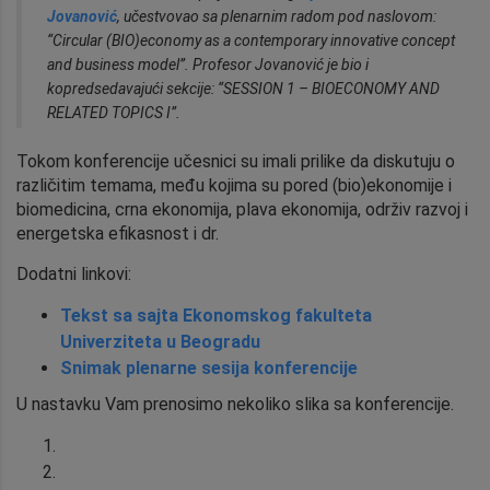
Jovanović
, učestvovao sa plenarnim radom pod naslovom:
“Circular (BIO)economy as a contemporary innovative concept
and business model”. Profesor Jovanović je bio i
kopredsedavajući sekcije: “SESSION 1 – BIOECONOMY AND
RELATED TOPICS I”.
Tokom konferencije učesnici su imali prilike da diskutuju o
različitim temama, među kojima su pored (bio)ekonomije i
biomedicina, crna ekonomija, plava ekonomija, održiv razvoj i
energetska efikasnost i dr.
Dodatni linkovi:
Tekst sa sajta Ekonomskog fakulteta
Univerziteta u Beogradu
Snimak plenarne sesija konferencije
U nastavku Vam prenosimo nekoliko slika sa konferencije.