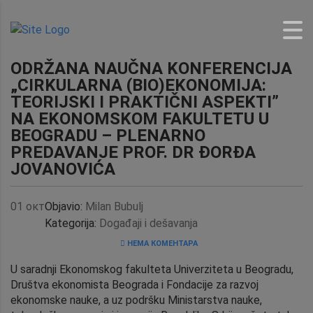
ODRŽANA NAUČNA KONFERENCIJA
„CIRKULARNA (BIO)EKONOMIJA:
TEORIJSKI I PRAKTIČNI ASPEKTI”
NA EKONOMSKOM FAKULTETU U
BEOGRADU – PLENARNO
PREDAVANJE PROF. DR ĐORĐA
JOVANOVIĆA
01
окт
Objavio:
Milan Bubulj
Kategorija:
Događaji i dešavanja
НЕМА КОМЕНТАРА
U saradnji Ekonomskog fakulteta Univerziteta u Beogradu,
Društva ekonomista Beograda i Fondacije za razvoj
ekonomske nauke, a uz podršku Ministarstva nauke,