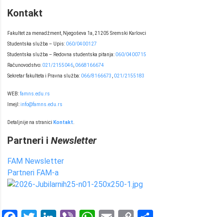
Kontakt
Fakultet za menadžment, Njegoševa 1a, 21205 Sremski Karlovci
Studentska služba – Upis:
060/0400127
Studentska služba – Redovna studentska pitanja:
060/0400715
Računovodstvo:
021/2155046
,
0668166674
Sekretar fakulteta i Pravna služba:
066/8166673
,
021/2155183
WEB:
famns.edu.rs
Imejl:
info@famns.edu.rs
Detaljnije na stranici
Kontakt
.
Partneri i
Newsletter
FAM Newsletter
Partneri FAM-a