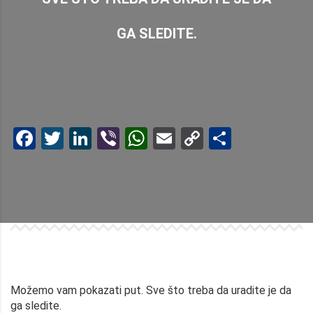
GA SLEDITE.
Facebook
Twitter
LinkedIn
Viber
WhatsApp
Email
Copy
Share
Link
Možemo vam pokazati put. Sve što treba da uradite je da
ga sledite.