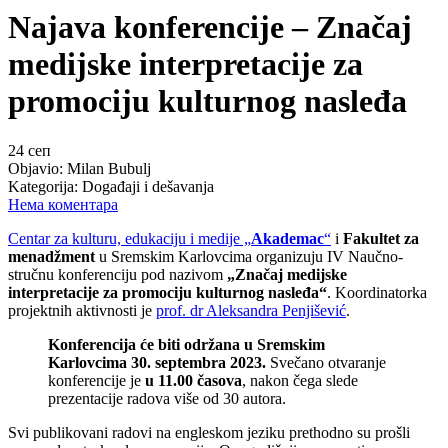
Najava konferencije – Značaj
medijske interpretacije za
promociju kulturnog nasleđa
24
сеп
Objavio:
Milan Bubulj
Kategorija:
Događaji i dešavanja
Нема коментара
Centar za kulturu, edukaciju i medije „
Akademac
“
i
Fakultet za
menadžment
u Sremskim Karlovcima organizuju IV Naučno-
stručnu konferenciju pod nazivom
„
Značaj medijske
interpretacije za promociju kulturnog nasleđa
“
. Koordinatorka
projektnih aktivnosti je
prof. dr Aleksandra Penjišević
.
Konferencija će biti održana u Sremskim
Karlovcima 30. septembra 2023.
Svečano otvaranje
konferencije je
u 11.00 časova
, nakon čega slede
prezentacije radova više od 30 autora.
Svi publikovani radovi na engleskom jeziku prethodno su prošli