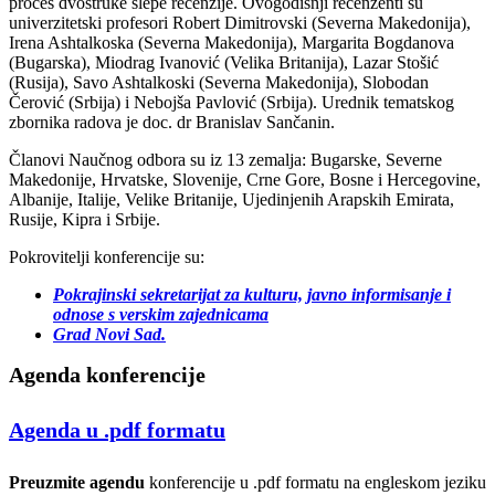
proces dvostruke slepe recenzije. Ovogodišnji recenzenti su
univerzitetski profesori Robert Dimitrovski (Severna Makedonija),
Irena Ashtalkoska (Severna Makedonija), Margarita Bogdanova
(Bugarska), Miodrag Ivanović (Velika Britanija), Lazar Stošić
(Rusija), Savo Ashtalkoski (Severna Makedonija), Slobodan
Čerović (Srbija) i Nebojša Pavlović (Srbija). Urednik tematskog
zbornika radova je doc. dr Branislav Sančanin.
Članovi Naučnog odbora su iz 13 zemalja: Bugarske, Severne
Makedonije, Hrvatske, Slovenije, Crne Gore, Bosne i Hercegovine,
Albanije, Italije, Velike Britanije, Ujedinjenih Arapskih Emirata,
Rusije, Kipra i Srbije.
Pokrovitelji konferencije su:
Pokrajinski sekretarijat za kulturu, javno informisanje i
odnose s verskim zajednicama
Grad Novi Sad.
Agenda konferencije
Agenda u .pdf formatu
Preuzmite agendu
konferencije u .pdf formatu na engleskom jeziku