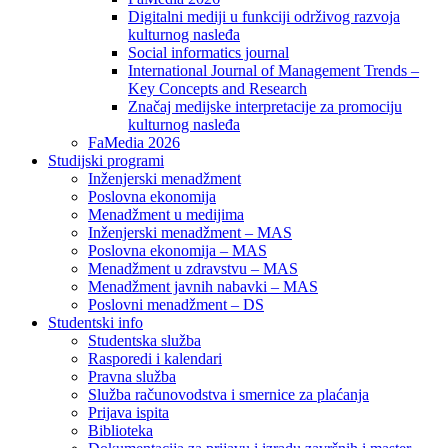
Digitalni mediji u funkciji održivog razvoja
kulturnog nasleđa
Social informatics journal
International Journal of Management Trends –
Key Concepts and Research
Značaj medijske interpretacije za promociju
kulturnog nasleđa
FaMedia 2026
Studijski programi
Inženjerski menadžment
Poslovna ekonomija
Menadžment u medijima
Inženjerski menadžment – MAS
Poslovna ekonomija – MAS
Menadžment u zdravstvu – MAS
Menadžment javnih nabavki – MAS
Poslovni menadžment – DS
Studentski info
Studentska služba
Rasporedi i kalendari
Pravna služba
Služba računovodstva i smernice za plaćanja
Prijava ispita
Biblioteka