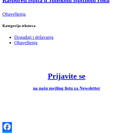
Raspored ispita u Junskom ispitnom roku
Obaveštenja
Kategorija tekstova
Događaji i dešavanja
Obaveštenja
Prijavite se
na našu mejling listu za Newsletter