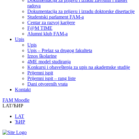
Dokumentacija za prijavu i izradu završnih i master
radova
Dokumentacija za prijavu i izradu doktorske disertacije
Studentski parlament FAM-a
Centar za razvoj karijere
F@M TIME
Alumni klub FAM-a
Upis
Upis
Upis – Prelaz sa drugog fakulteta
Iznos školarine
4ME model studiranja
Konkursi i obaveštenja za upis na akademske studije
Prijemni ispit
Prijemni ispit – rang liste
Dani otvorenih vrata
Kontakt
FAM Moodle
LAT/ЋИР
LAT
ЋИР