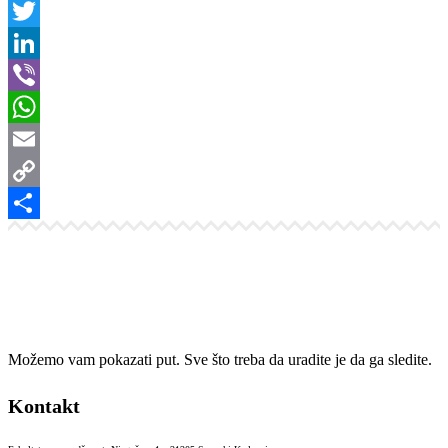
Facebook
Twitter
LinkedIn
Viber
WhatsApp
Email
Copy
Link
Share
Možemo vam pokazati put. Sve što treba da uradite je da ga sledite.
Kontakt