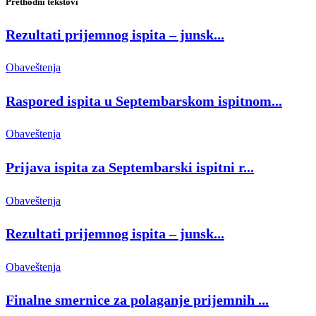
Prethodni tekstovi
Rezultati prijemnog ispita – junsk...
Obaveštenja
Raspored ispita u Septembarskom ispitnom...
Obaveštenja
Prijava ispita za Septembarski ispitni r...
Obaveštenja
Rezultati prijemnog ispita – junsk...
Obaveštenja
Finalne smernice za polaganje prijemnih ...