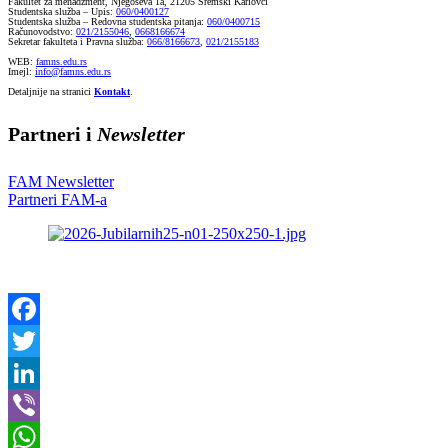
Fakultet za menadžment, Njegoševa 1a, 21205 Sremski Karlovci
Studentska služba – Upis:
060/0400127
Studentska služba – Redovna studentska pitanja:
060/0400715
Računovodstvo:
021/2155046
,
0668166674
Sekretar fakulteta i Pravna služba:
066/8166673
,
021/2155183
WEB:
famns.edu.rs
Imejl:
info@famns.edu.rs
Detaljnije na stranici
Kontakt
.
Partneri i
Newsletter
FAM Newsletter
Partneri FAM-a
Facebook
Twitter
LinkedIn
Viber