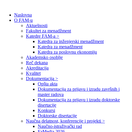
Naslovna
O FAM-u
Aktuelnosti
Fakultet za menadžment
Katedre FAM-a >
Katedra za inženjerski menadžment
Katedra za menadžment
Katedra za poslovnu ekonomiju
Akademsko osoblje
Reč dekana
Akreditacija
Kvalitet
Dokumentacija >
Opšta akta
Dokumentacija za prijavu i izradu završnih i
master radova
Dokumentacija za prijavu i izradu doktorske
disertacije
Konkursi
Doktorske disertacije
Naučna delatnost, konferencije i projekti >
Naučno-istraživački rad
FaMedia 2026