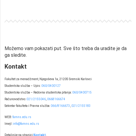
Možemo vam pokazati put. Sve što treba da uradite je da
ga sledite.
Kontakt
Fakultet za menadžment, Njegoševa 1a, 21205 Sremski Karlovci
Studentska služba – Upis:
060/0400127
Studentska služba – Redovna studentska pitanja:
060/0400715
Računovodstvo:
021/2155046
,
0668166674
Sekretar fakulteta i Pravna služba:
066/8166673
,
021/2155183
WEB:
famns.edu.rs
Imejl:
info@famns.edu.rs
Detaljnije na stranici
Kontakt
.