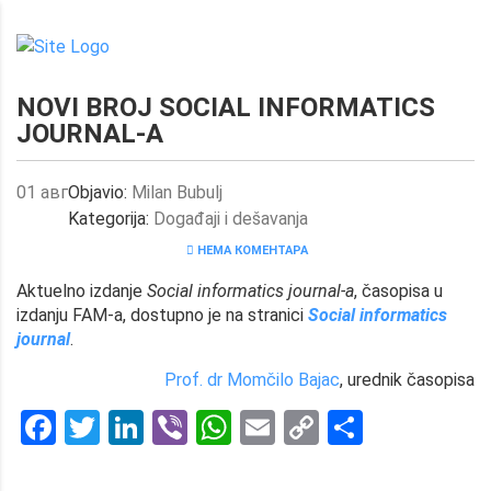
NOVI BROJ SOCIAL INFORMATICS
JOURNAL-A
01
авг
Objavio:
Milan Bubulj
Kategorija:
Događaji i dešavanja
НЕМА КОМЕНТАРА
Aktuelno izdanje
Social informatics journal-a
, časopisa u
izdanju FAM-a, dostupno je na stranici
Social informatics
journal
.
Prof. dr Momčilo Bajac
, urednik časopisa
Facebook
Twitter
LinkedIn
Viber
WhatsApp
Email
Copy
Share
Link