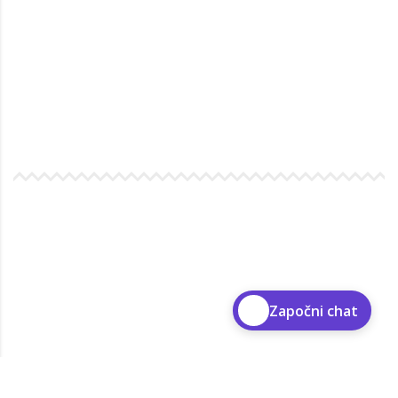
Započni chat
Možemo vam pokazati put. Sve što treba da uradite je