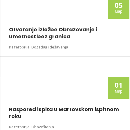
05
мар
Otvaranje izložbe Obrazovanje i
umetnost bez granica
Категорија: Događaji i dešavanja
01
мар
Raspored ispita u Martovskom ispitnom
roku
Категорија: Obaveštenja