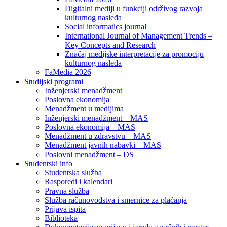
Digitalni mediji u funkciji održivog razvoja
kulturnog nasleđa
Social informatics journal
International Journal of Management Trends –
Key Concepts and Research
Značaj medijske interpretacije za promociju
kulturnog nasleđa
FaMedia 2026
Studijski programi
Inženjerski menadžment
Poslovna ekonomija
Menadžment u medijima
Inženjerski menadžment – MAS
Poslovna ekonomija – MAS
Menadžment u zdravstvu – MAS
Menadžment javnih nabavki – MAS
Poslovni menadžment – DS
Studentski info
Studentska služba
Rasporedi i kalendari
Pravna služba
Služba računovodstva i smernice za plaćanja
Prijava ispita
Biblioteka