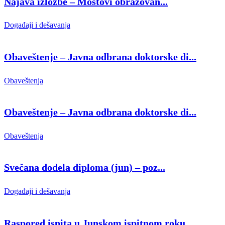
Najava izložbe – Mostovi obrazovan...
Događaji i dešavanja
Obaveštenje – Javna odbrana doktorske di...
Obaveštenja
Obaveštenje – Javna odbrana doktorske di...
Obaveštenja
Svečana dodela diploma (jun) – poz...
Događaji i dešavanja
Raspored ispita u Junskom ispitnom roku