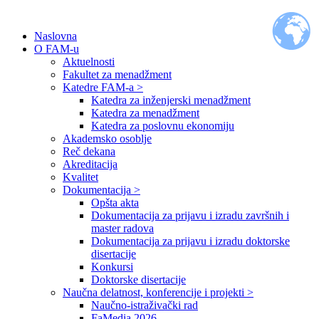
Naslovna
O FAM-u
Aktuelnosti
Fakultet za menadžment
Katedre FAM-a >
Katedra za inženjerski menadžment
Katedra za menadžment
Katedra za poslovnu ekonomiju
Akademsko osoblje
Reč dekana
Akreditacija
Kvalitet
Dokumentacija >
Opšta akta
Dokumentacija za prijavu i izradu završnih i
master radova
Dokumentacija za prijavu i izradu doktorske
disertacije
Konkursi
Doktorske disertacije
Naučna delatnost, konferencije i projekti >
Naučno-istraživački rad
FaMedia 2026