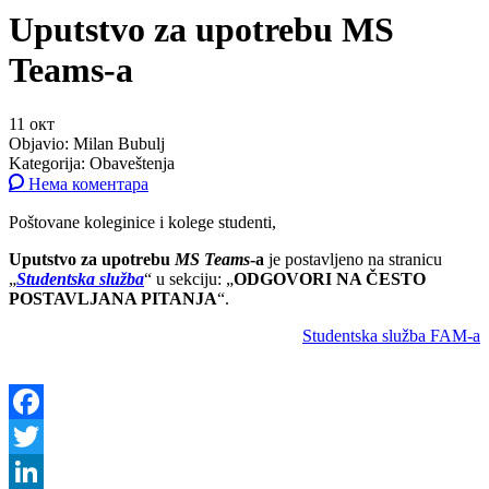
Uputstvo za upotrebu MS
Teams-a
11
окт
Objavio:
Milan Bubulj
Kategorija:
Obaveštenja
Нема коментара
Poštovane koleginice i kolege studenti,
Uputstvo za upotrebu
MS Teams
-a
je postavljeno na stranicu
„
Studentska služba
“ u sekciju: „
ODGOVORI NA ČESTO
POSTAVLJANA PITANJA
“.
Studentska služba FAM-a
Facebook
Twitter