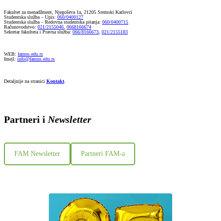
Fakultet za menadžment, Njegoševa 1a, 21205 Sremski Karlovci
Studentska služba – Upis:
060/0400127
Studentska služba – Redovna studentska pitanja:
060/0400715
Računovodstvo:
021/2155046
,
0668166674
Sekretar fakulteta i Pravna služba:
066/8166673
,
021/2155183
WEB:
famns.edu.rs
Imejl:
info@famns.edu.rs
Detaljnije na stranici
Kontakt
.
Partneri i
Newsletter
FAM Newsletter
Partneri FAM-a