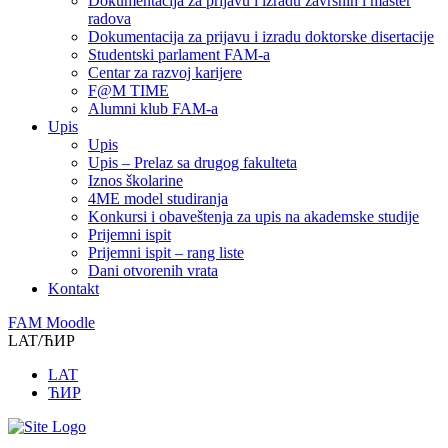
Dokumentacija za prijavu i izradu završnih i master
radova
Dokumentacija za prijavu i izradu doktorske disertacije
Studentski parlament FAM-a
Centar za razvoj karijere
F@M TIME
Alumni klub FAM-a
Upis
Upis
Upis – Prelaz sa drugog fakulteta
Iznos školarine
4ME model studiranja
Konkursi i obaveštenja za upis na akademske studije
Prijemni ispit
Prijemni ispit – rang liste
Dani otvorenih vrata
Kontakt
FAM Moodle
LAT/ЋИР
LAT
ЋИР