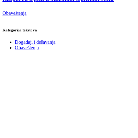
Obaveštenja
Kategorija tekstova
Događaji i dešavanja
Obaveštenja
Prijavite se
na našu mejling listu za Newsletter