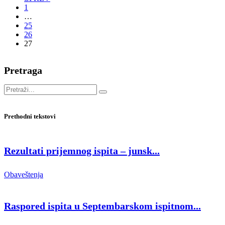
1
…
25
26
27
Pretraga
Prethodni tekstovi
Rezultati prijemnog ispita – junsk...
Obaveštenja
Raspored ispita u Septembarskom ispitnom...