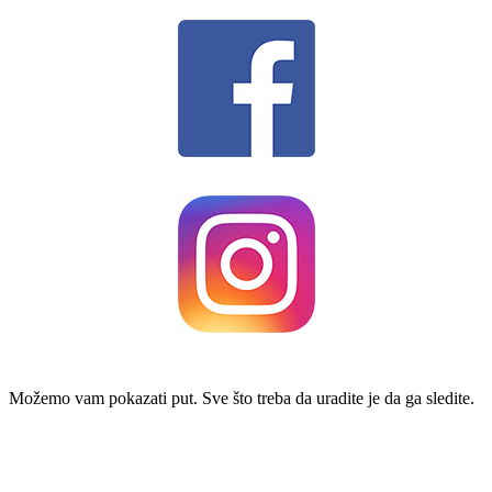
Možemo vam pokazati put. Sve što treba da uradite je da ga sledite.