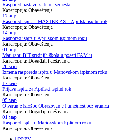
Raspored nastave za letnji semestar
Категорија: Obaveštenja
17
апр
Raspored ispita – MASTER AS – Aprilski ispitni rok
Категорија: Obaveštenja
14
апр
Raspored ispita u Aprilskom ispitnom roku
Категорија: Obaveštenja
01
апр
Maturanti BIT srednjih škola u poseti FAM-u
Категорија: Događaji i dešavanja
20
мар
Izmena rasporeda ispita u Martovskom ispitnom roku
Категорија: Obaveštenja
17
мар
Prijava ispita za Aprilski ispitni rok
Категорија: Obaveštenja
05
мар
Otvaranje izložbe Obrazovanje i umetnost bez granica
Категорија: Događaji i dešavanja
01
мар
Raspored ispita u Martovskom ispitnom roku
Категорија: Obaveštenja
PREV