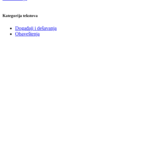
Kategorija tekstova
Događaji i dešavanja
Obaveštenja
Prijavite se
na našu mejling listu za Newsletter