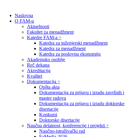
Naslovna
O FAM-u
Aktuelnosti
Fakultet za menadžment
Katedre FAM-a >
Katedra za inženjerski menadžment
Katedra za menadžment
Katedra za poslovnu ekonomiju
Akademsko osoblje
Reč dekana
Akreditacija
Kvalitet
Dokumentacija >
Opšta akta
Dokumentacija za prijavu i izradu završnih i
master radova
Dokumentacija za prijavu i izradu doktorske
disertacije
Konkursi
Doktorske disertacije
Naučna delatnost, konferencije i projekti >
Naučno-istraživački rad
FaMedia 2026