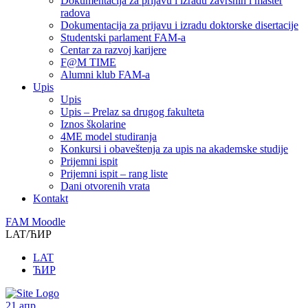
Dokumentacija za prijavu i izradu završnih i master
radova
Dokumentacija za prijavu i izradu doktorske disertacije
Studentski parlament FAM-a
Centar za razvoj karijere
F@M TIME
Alumni klub FAM-a
Upis
Upis
Upis – Prelaz sa drugog fakulteta
Iznos školarine
4ME model studiranja
Konkursi i obaveštenja za upis na akademske studije
Prijemni ispit
Prijemni ispit – rang liste
Dani otvorenih vrata
Kontakt
FAM Moodle
LAT/ЋИР
LAT
ЋИР
21
апр