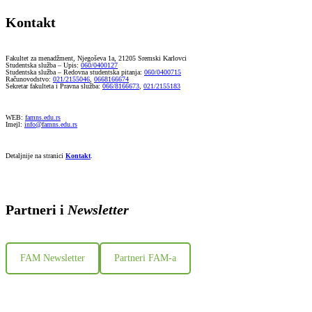
Kontakt
Fakultet za menadžment, Njegoševa 1a, 21205 Sremski Karlovci
Studentska služba – Upis:
060/0400127
Studentska služba – Redovna studentska pitanja:
060/0400715
Računovodstvo:
021/2155046
,
0668166674
Sekretar fakulteta i Pravna služba:
066/8166673
,
021/2155183
WEB:
famns.edu.rs
Imejl:
info@famns.edu.rs
Detaljnije na stranici
Kontakt
.
Partneri i
Newsletter
FAM Newsletter
Partneri FAM-a