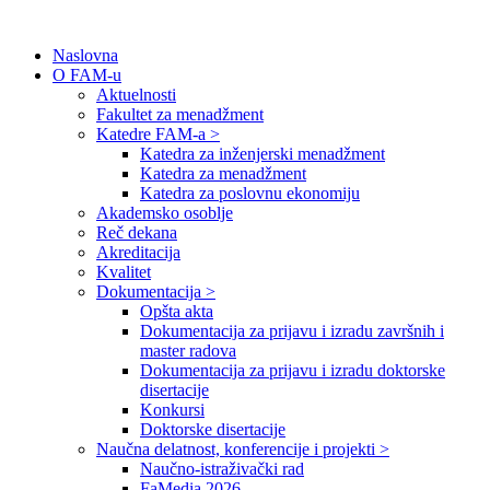
Naslovna
O FAM-u
Aktuelnosti
Fakultet za menadžment
Katedre FAM-a >
Katedra za inženjerski menadžment
Katedra za menadžment
Katedra za poslovnu ekonomiju
Akademsko osoblje
Reč dekana
Akreditacija
Kvalitet
Dokumentacija >
Opšta akta
Dokumentacija za prijavu i izradu završnih i
master radova
Dokumentacija za prijavu i izradu doktorske
disertacije
Konkursi
Doktorske disertacije
Naučna delatnost, konferencije i projekti >
Naučno-istraživački rad
FaMedia 2026