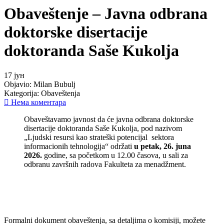
Obaveštenje – Javna odbrana
doktorske disertacije
doktoranda Saše Kukolja
17
јун
Objavio:
Milan Bubulj
Kategorija:
Obaveštenja
Нема коментара
Obaveštavamo javnost da će javna odbrana doktorske
disertacije doktoranda Saše Kukolja, pod nazivom
„Ljudski resursi kao strateški potencijal sektora
informacionih tehnologija“ održati
u petak, 26. juna
2026.
godine, sa početkom u 12.00 časova, u sali za
odbranu završnih radova Fakulteta za menadžment.
Formalni dokument obaveštenja, sa detaljima o komisiji, možete