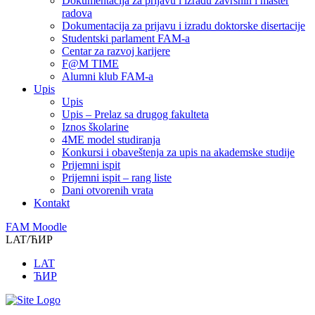
Dokumentacija za prijavu i izradu završnih i master
radova
Dokumentacija za prijavu i izradu doktorske disertacije
Studentski parlament FAM-a
Centar za razvoj karijere
F@M TIME
Alumni klub FAM-a
Upis
Upis
Upis – Prelaz sa drugog fakulteta
Iznos školarine
4ME model studiranja
Konkursi i obaveštenja za upis na akademske studije
Prijemni ispit
Prijemni ispit – rang liste
Dani otvorenih vrata
Kontakt
FAM Moodle
LAT/ЋИР
LAT
ЋИР