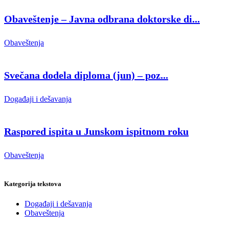
Obaveštenje – Javna odbrana doktorske di...
Obaveštenja
Svečana dodela diploma (jun) – poz...
Događaji i dešavanja
Raspored ispita u Junskom ispitnom roku
Obaveštenja
Kategorija tekstova
Događaji i dešavanja
Obaveštenja