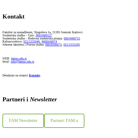
Kontakt
Fakultet za menadžment, Njegoševa 1a, 21205 Sremski Karlovci
Studentska služba – Upis:
060/0400127
Studentska služba – Redovna studentska pitanja:
060/0400715
Računovodstvo:
021/2155046
,
0668166674
Sekretar fakulteta i Pravna služba:
066/8166673
,
021/2155183
WEB:
famns.edu.rs
Imejl:
info@famns.edu.rs
Detaljnije na stranici
Kontakt
.
Partneri i
Newsletter
FAM Newsletter
Partneri FAM-a