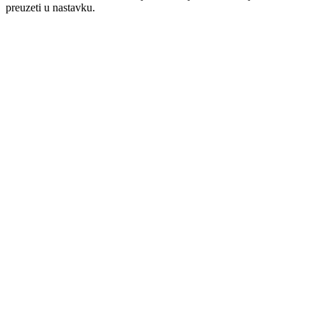
preuzeti u nastavku.
Obaveštenje
Obaveštenje – Javna odbrana doktorske disertacije doktoranda
Saše Kukolja
(17.06.2026.)
Možemo Vam pokazati put.