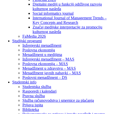
Digitalni mediji u funkciji održivog razvoja
kulturnog nasleđa
Social informatics journal
International Journal of Management Trends –
Key Concepts and Research
Značaj medijske interpretacije za promociju
kulturnog nasleđa
FaMedia 2026
Studijski programi
Inženjerski menadžment
Poslovna ekonomija
Menadžment u medijima
Inženjerski menadžment – MAS
Poslovna ekonomija – MAS
Menadžment u zdravstvu – MAS
Menadžment javnih nabavki – MAS
Poslovni menadžment – DS
Studentski info
Studentska služba
Rasporedi i kalendari
Pravna služba
Služba računovodstva i smernice za plaćanja
Prijava ispita
Biblioteka