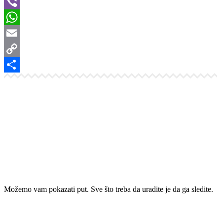
LinkedIn
Viber
WhatsApp
Email
Copy
Link
Share
Možemo vam pokazati put. Sve što treba da uradite je da ga sledite.