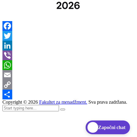
Facebook
Twitter
LinkedIn
Viber
WhatsApp
Email
Copy
Copyright ©
2026
Fakultet za menadžment.
Sva prava zadržana.
Link
Share
Započni chat