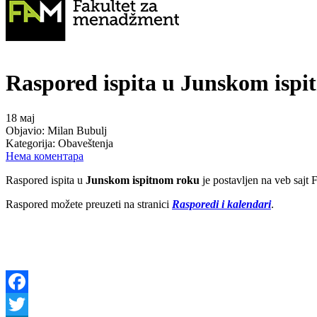
Raspored ispita u Junskom isp
18
мај
Objavio:
Milan Bubulj
Kategorija:
Obaveštenja
Нема коментара
Raspored ispita u
Junskom ispitnom roku
je postavljen na veb sajt F
Raspored možete preuzeti na stranici
Rasporedi i kalendari
.
Facebook