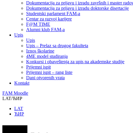
Dokumentacija za prijavu i izradu završnih i master rado
Dokumentacija za prijavu i izradu doktorske disertacije
Studentski parlament FAM-a
Centar za razvoj karijere
F@M TIME
Alumni klub FAM-a
Upis
Upis
Upis – Prelaz sa drugog fakulteta
Iznos školarine
4ME model studiranja
Konkursi i obaveštenja za upis na akademske studije
Prijemni ispit
Prijemni ispit – rang liste
Dani otvorenih vrata
Kontakt
FAM Moodle
LAT/ЋИР
LAT
ЋИР