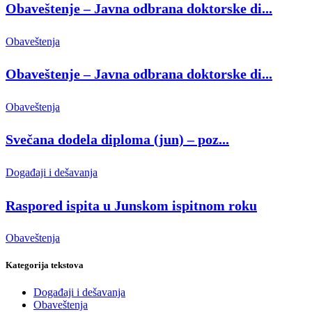
Obaveštenje – Javna odbrana doktorske di...
Obaveštenja
Obaveštenje – Javna odbrana doktorske di...
Obaveštenja
Svečana dodela diploma (jun) – poz...
Događaji i dešavanja
Raspored ispita u Junskom ispitnom roku
Obaveštenja
Kategorija tekstova
Događaji i dešavanja
Obaveštenja