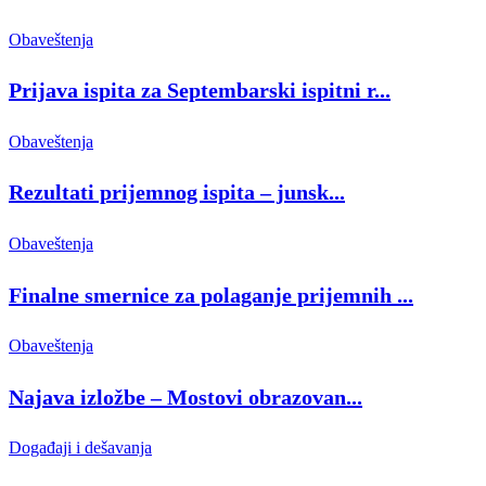
Obaveštenja
Prijava ispita za Septembarski ispitni r...
Obaveštenja
Rezultati prijemnog ispita – junsk...
Obaveštenja
Finalne smernice za polaganje prijemnih ...
Obaveštenja
Najava izložbe – Mostovi obrazovan...
Događaji i dešavanja