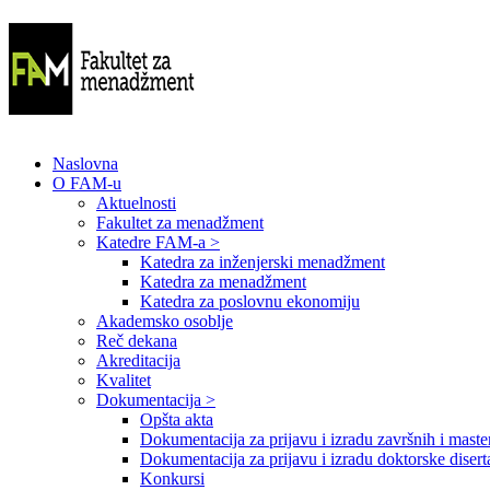
Naslovna
O FAM-u
Aktuelnosti
Fakultet za menadžment
Katedre FAM-a >
Katedra za inženjerski menadžment
Katedra za menadžment
Katedra za poslovnu ekonomiju
Akademsko osoblje
Reč dekana
Akreditacija
Kvalitet
Dokumentacija >
Opšta akta
Dokumentacija za prijavu i izradu završnih i maste
Dokumentacija za prijavu i izradu doktorske disert
Konkursi