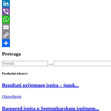
Twitter
LinkedIn
Viber
WhatsApp
Email
Copy
Link
Share
Pretraga
Prethodni tekstovi
Rezultati prijemnog ispita – junsk...
Obaveštenja
Raspored ispita u Septembarskom ispitnom...