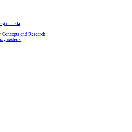
nog nasleđa
y Concepts and Research
nog nasleđa