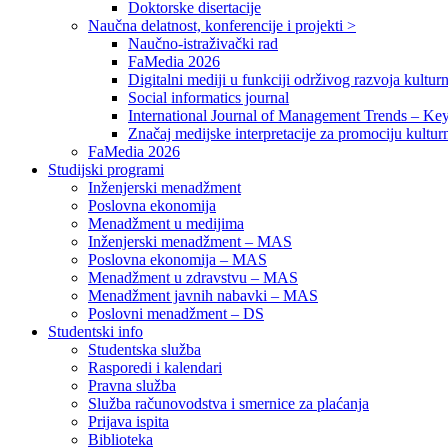
Doktorske disertacije
Naučna delatnost, konferencije i projekti >
Naučno-istraživački rad
FaMedia 2026
Digitalni mediji u funkciji održivog razvoja kultur
Social informatics journal
International Journal of Management Trends – Ke
Značaj medijske interpretacije za promociju kultur
FaMedia 2026
Studijski programi
Inženjerski menadžment
Poslovna ekonomija
Menadžment u medijima
Inženjerski menadžment – MAS
Poslovna ekonomija – MAS
Menadžment u zdravstvu – MAS
Menadžment javnih nabavki – MAS
Poslovni menadžment – DS
Studentski info
Studentska služba
Rasporedi i kalendari
Pravna služba
Služba računovodstva i smernice za plaćanja
Prijava ispita
Biblioteka