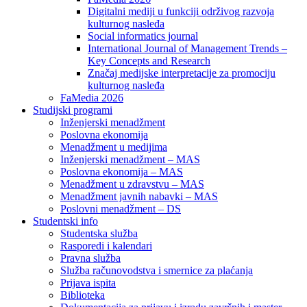
Digitalni mediji u funkciji održivog razvoja
kulturnog nasleđa
Social informatics journal
International Journal of Management Trends –
Key Concepts and Research
Značaj medijske interpretacije za promociju
kulturnog nasleđa
FaMedia 2026
Studijski programi
Inženjerski menadžment
Poslovna ekonomija
Menadžment u medijima
Inženjerski menadžment – MAS
Poslovna ekonomija – MAS
Menadžment u zdravstvu – MAS
Menadžment javnih nabavki – MAS
Poslovni menadžment – DS
Studentski info
Studentska služba
Rasporedi i kalendari
Pravna služba
Služba računovodstva i smernice za plaćanja
Prijava ispita
Biblioteka