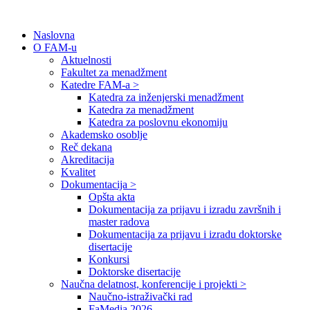
Naslovna
O FAM-u
Aktuelnosti
Fakultet za menadžment
Katedre FAM-a >
Katedra za inženjerski menadžment
Katedra za menadžment
Katedra za poslovnu ekonomiju
Akademsko osoblje
Reč dekana
Akreditacija
Kvalitet
Dokumentacija >
Opšta akta
Dokumentacija za prijavu i izradu završnih i
master radova
Dokumentacija za prijavu i izradu doktorske
disertacije
Konkursi
Doktorske disertacije
Naučna delatnost, konferencije i projekti >
Naučno-istraživački rad
FaMedia 2026