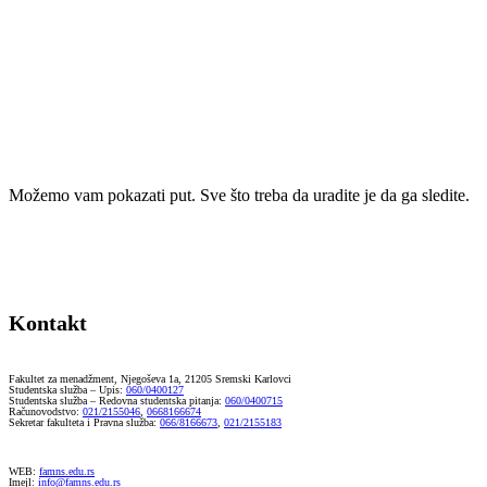
Možemo vam pokazati put. Sve što treba da uradite je da ga sledite.
Kontakt
Fakultet za menadžment, Njegoševa 1a, 21205 Sremski Karlovci
Studentska služba – Upis:
060/0400127
Studentska služba – Redovna studentska pitanja:
060/0400715
Računovodstvo:
021/2155046
,
0668166674
Sekretar fakulteta i Pravna služba:
066/8166673
,
021/2155183
WEB:
famns.edu.rs
Imejl:
info@famns.edu.rs