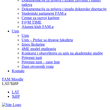
Dokumentacija za prijavu i izradu završnih i master
radova
Dokumentacija za prijavu i izradu doktorske disertacije
Studentski parlament FAM-a
Centar za razvoj karijere
F@M TIME
Alumni klub FAM-a
Upis
Upis
Upis – Prelaz sa drugog fakulteta
Iznos školarine
4ME model studiranja
Konkursi i obaveštenja za upis na akademske studije
Prijemni ispit
Prijemni ispit – rang liste
Dani otvorenih vrata
Kontakt
FAM Moodle
LAT/ЋИР
LAT
ЋИР