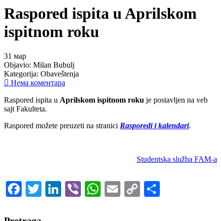
Raspored ispita u Aprilskom
ispitnom roku
31
мар
Objavio:
Milan Bubulj
Kategorija:
Obaveštenja
Нема коментара
Raspored ispita u
Aprilskom ispitnom roku
je postavljen na veb
sajt Fakulteta.
Raspored možete preuzeti na stranici
Rasporedi i kalendari
.
Studentska služba FAM-a
Facebook
Twitter
LinkedIn
Viber
WhatsApp
Email
Copy
Share
Link
Pretraga