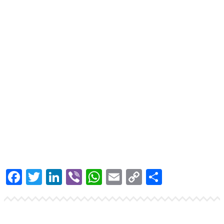
Prijavite se
na našu mejling listu za Newsletter
Facebook
Twitter
LinkedIn
Viber
WhatsApp
Email
Copy
Share
Link