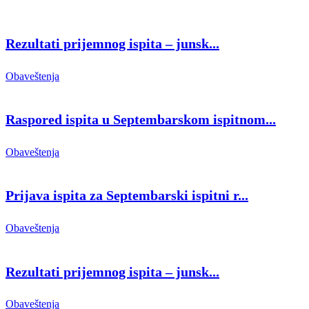
Rezultati prijemnog ispita – junsk...
Obaveštenja
Raspored ispita u Septembarskom ispitnom...
Obaveštenja
Prijava ispita za Septembarski ispitni r...
Obaveštenja
Rezultati prijemnog ispita – junsk...
Obaveštenja