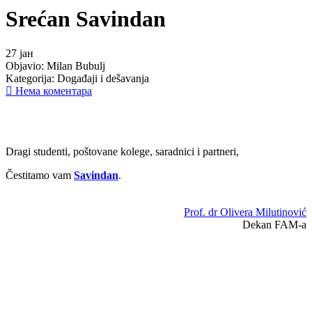
Srećan Savindan
27
јан
Objavio:
Milan Bubulj
Kategorija:
Događaji i dešavanja
Нема коментара
Dragi studenti, poštovane kolege, saradnici i partneri,
Čestitamo vam
Savindan
.
Prof. dr Olivera Milutinović
Dekan FAM-a