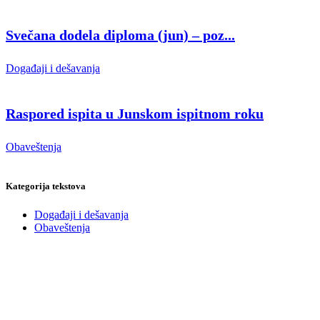
Svečana dodela diploma (jun) – poz...
Događaji i dešavanja
Raspored ispita u Junskom ispitnom roku
Obaveštenja
Kategorija tekstova
Događaji i dešavanja
Obaveštenja