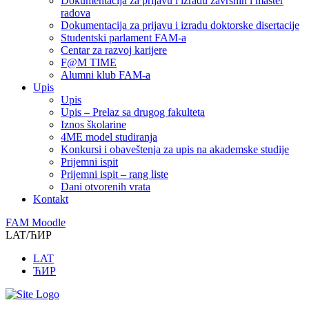
Dokumentacija za prijavu i izradu završnih i master
radova
Dokumentacija za prijavu i izradu doktorske disertacije
Studentski parlament FAM-a
Centar za razvoj karijere
F@M TIME
Alumni klub FAM-a
Upis
Upis
Upis – Prelaz sa drugog fakulteta
Iznos školarine
4ME model studiranja
Konkursi i obaveštenja za upis na akademske studije
Prijemni ispit
Prijemni ispit – rang liste
Dani otvorenih vrata
Kontakt
FAM Moodle
LAT/ЋИР
LAT
ЋИР