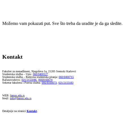
Možemo vam pokazati put. Sve što treba da uradite je da ga sledite.
Kontakt
Fakultet za menadžment, Njegoševa 1a, 21205 Sremski Karlovci
Studentska služba – Upis:
060/0400127
Studentska služba – Redovna studentska pitanja:
060/0400715
Računovodstvo:
021/2155046
,
0668166674
Sekretar fakulteta i Pravna služba:
066/8166673
,
021/2155183
WEB:
famns.edu.rs
Imejl:
info@famns.edu.rs
Detaljnije na stranici
Kontakt
.