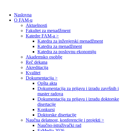
Naslovna
O FAM-u
Aktuelnosti
Fakultet za menadžment
Katedre FAM-a >
Katedra za inženjerski menadžment
Katedra za menadžment
Katedra za poslovnu ekonomiju
Akademsko osoblje
Reč dekana
Akreditacija
Kvalitet
Dokumentacija >
Opšta akta
Dokumentacija za prijavu i izradu završnih i
master radova
Dokumentacija za prijavu i izradu doktorske
disertacije
Konkursi
Doktorske disertacije
Naučna delatnost, konferencije i projekti >
Naučno-istraživački rad
FaMedia 2026