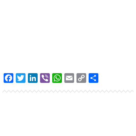
Prijavite se
na našu mejling listu za Newsletter
Facebook
Twitter
LinkedIn
Viber
WhatsApp
Email
Copy
Share
Link