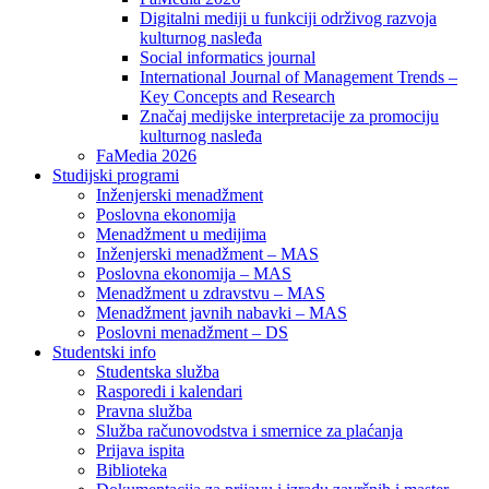
Digitalni mediji u funkciji održivog razvoja
kulturnog nasleđa
Social informatics journal
International Journal of Management Trends –
Key Concepts and Research
Značaj medijske interpretacije za promociju
kulturnog nasleđa
FaMedia 2026
Studijski programi
Inženjerski menadžment
Poslovna ekonomija
Menadžment u medijima
Inženjerski menadžment – MAS
Poslovna ekonomija – MAS
Menadžment u zdravstvu – MAS
Menadžment javnih nabavki – MAS
Poslovni menadžment – DS
Studentski info
Studentska služba
Rasporedi i kalendari
Pravna služba
Služba računovodstva i smernice za plaćanja
Prijava ispita
Biblioteka