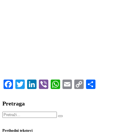
Možemo Vam pokazati put.
Sve što treba da uradite je da ga sledite.
Facebook
Twitter
LinkedIn
Viber
WhatsApp
Email
Copy
Share
Link
Pretraga
Prethodni tekstovi