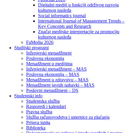
Digitalni mediji u funkciji održivog razvoja
kulturnog nasleđa
Social informatics journal
International Journal of Management Trends –
Key Concepts and Research
Značaj medijske interpretacije za promociju
kulturnog nasleđa
FaMedia 2026
Studijski programi
Inženjerski menadžment
Poslovna ekonomija
Menadžment u medijima
Inženjerski menadžment – MAS
Poslovna ekonomija – MAS
Menadžment u zdravstvu – MAS
Menadžment javnih nabavki – MAS
Poslovni menadžment – DS
Studentski info
Studentska služba
Rasporedi i kalendari
Pravna služba
Služba računovodstva i smernice za plaćanja
Prijava ispita
Biblioteka