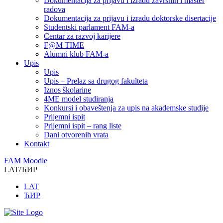
Dokumentacija za prijavu i izradu završnih i master
radova
Dokumentacija za prijavu i izradu doktorske disertacije
Studentski parlament FAM-a
Centar za razvoj karijere
F@M TIME
Alumni klub FAM-a
Upis
Upis
Upis – Prelaz sa drugog fakulteta
Iznos školarine
4ME model studiranja
Konkursi i obaveštenja za upis na akademske studije
Prijemni ispit
Prijemni ispit – rang liste
Dani otvorenih vrata
Kontakt
FAM Moodle
LAT/ЋИР
LAT
ЋИР