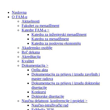
Naslovna
O FAM-u
Aktuelnosti
Fakultet za menadžment
Katedre FAM-a >
Katedra za inženjerski menadžment
Katedra za menadžment
Katedra za poslovnu ekonomiju
Akademsko osoblje
Reč dekana
Akreditacija
Kvalitet
Dokumentacija >
Opšta akta
Dokumentacija za prijavu i izradu završnih i
master radova
Dokumentacija za prijavu i izradu doktorske
disertacije
Konkursi
Doktorske disertacije
Naučna delatnost, konferencije i projekti >
Naučno-istraživački rad
FaMedia 2026