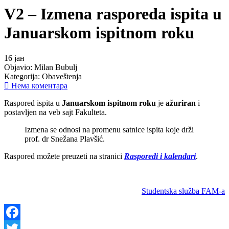
V2 – Izmena rasporeda ispita u
Januarskom ispitnom roku
16
јан
Objavio:
Milan Bubulj
Kategorija:
Obaveštenja
Нема коментара
Raspored ispita u
Januarskom ispitnom roku
je
ažuriran
i
postavljen na veb sajt Fakulteta.
Izmena se odnosi na promenu satnice ispita koje drži
prof. dr Snežana Plavšić.
Raspored možete preuzeti na stranici
Rasporedi i kalendari
.
Studentska služba FAM-a
Facebook