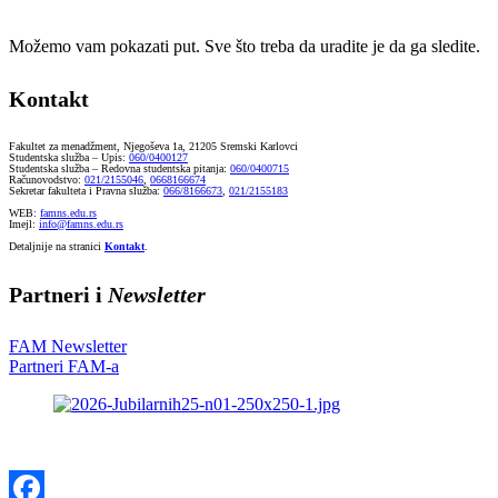
Možemo vam pokazati put. Sve što treba da uradite je da ga sledite.
Kontakt
Fakultet za menadžment, Njegoševa 1a, 21205 Sremski Karlovci
Studentska služba – Upis:
060/0400127
Studentska služba – Redovna studentska pitanja:
060/0400715
Računovodstvo:
021/2155046
,
0668166674
Sekretar fakulteta i Pravna služba:
066/8166673
,
021/2155183
WEB:
famns.edu.rs
Imejl:
info@famns.edu.rs
Detaljnije na stranici
Kontakt
.
Partneri i
Newsletter
FAM Newsletter
Partneri FAM-a