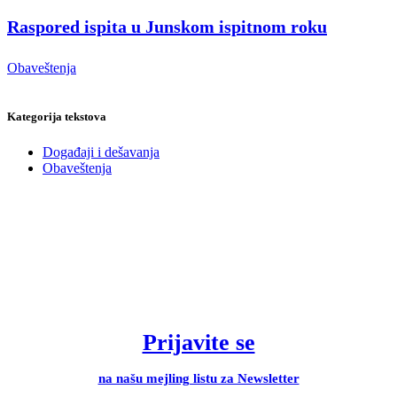
Raspored ispita u Junskom ispitnom roku
Obaveštenja
Kategorija tekstova
Događaji i dešavanja
Obaveštenja
Prijavite se
na našu mejling listu za Newsletter