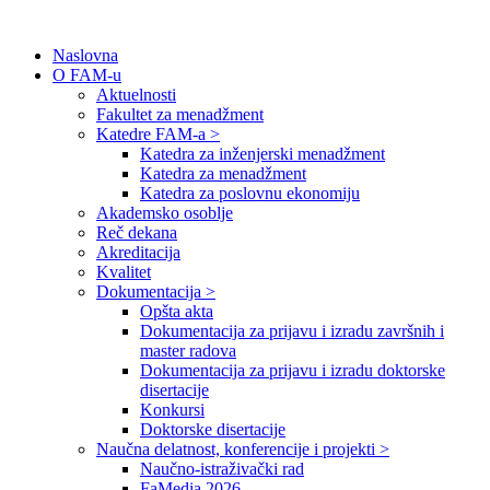
Naslovna
O FAM-u
Aktuelnosti
Fakultet za menadžment
Katedre FAM-a >
Katedra za inženjerski menadžment
Katedra za menadžment
Katedra za poslovnu ekonomiju
Akademsko osoblje
Reč dekana
Akreditacija
Kvalitet
Dokumentacija >
Opšta akta
Dokumentacija za prijavu i izradu završnih i
master radova
Dokumentacija za prijavu i izradu doktorske
disertacije
Konkursi
Doktorske disertacije
Naučna delatnost, konferencije i projekti >
Naučno-istraživački rad
FaMedia 2026