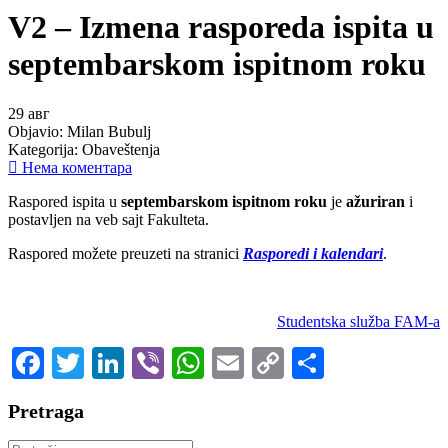
V2 – Izmena rasporeda ispita u
septembarskom ispitnom roku
29
авг
Objavio:
Milan Bubulj
Kategorija:
Obaveštenja
Нема коментара
Raspored ispita u
septembarskom ispitnom roku
je
ažuriran
i
postavljen na veb sajt Fakulteta.
Raspored možete preuzeti na stranici
Rasporedi i kalendari
.
Studentska služba FAM-a
Facebook
Twitter
LinkedIn
Viber
WhatsApp
Email
Copy
Share
Link
Pretraga