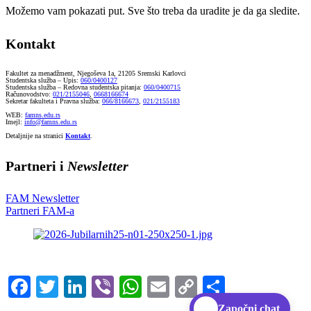
Možemo vam pokazati put. Sve što treba da uradite je da ga sledite.
Kontakt
Fakultet za menadžment, Njegoševa 1a, 21205 Sremski Karlovci
Studentska služba – Upis:
060/0400127
Studentska služba – Redovna studentska pitanja:
060/0400715
Računovodstvo:
021/2155046
,
0668166674
Sekretar fakulteta i Pravna služba:
066/8166673
,
021/2155183
WEB:
famns.edu.rs
Imejl:
info@famns.edu.rs
Detaljnije na stranici
Kontakt
.
Partneri i
Newsletter
FAM Newsletter
Partneri FAM-a
Facebook
Twitter
LinkedIn
Viber
WhatsApp
Email
Copy
Share
Link
Započni chat