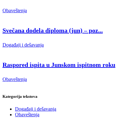
Obaveštenja
Svečana dodela diploma (jun) – poz...
Događaji i dešavanja
Raspored ispita u Junskom ispitnom roku
Obaveštenja
Kategorija tekstova
Događaji i dešavanja
Obaveštenja