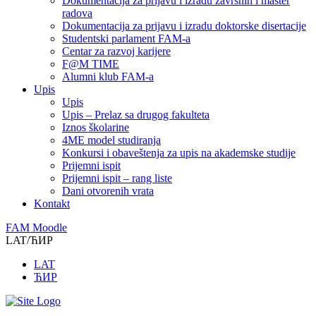
Dokumentacija za prijavu i izradu završnih i master
radova
Dokumentacija za prijavu i izradu doktorske disertacije
Studentski parlament FAM-a
Centar za razvoj karijere
F@M TIME
Alumni klub FAM-a
Upis
Upis
Upis – Prelaz sa drugog fakulteta
Iznos školarine
4ME model studiranja
Konkursi i obaveštenja za upis na akademske studije
Prijemni ispit
Prijemni ispit – rang liste
Dani otvorenih vrata
Kontakt
FAM Moodle
LAT/ЋИР
LAT
ЋИР