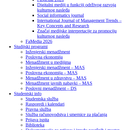
Digitalni mediji u funkciji održivog razvoja
kulturnog nasleđa
Social informatics journal
International Journal of Management Trends –
Key Concepts and Research
Značaj medijske interpretacije za promociju
kulturnog nasleđa
FaMedia 2026
Studijski programi
Inženjerski menadžment
Poslovna ekonomija
Menadžment u medijima
Inženjerski menadžment – MAS
Poslovna ekonomija – MAS
Menadžment u zdravstvu – MAS
Menadžment javnih nabavki – MAS
Poslovni menadžment – DS
Studentski info
Studentska služba
Rasporedi i kalendari
Pravna služba
Služba računovodstva i smernice za plaćanja
Prijava ispita
Biblioteka