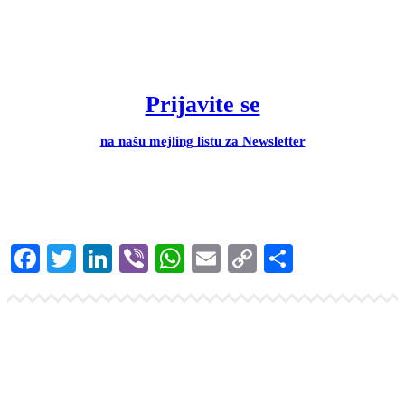
Prijavite se
na našu mejling listu za Newsletter
Facebook
Twitter
LinkedIn
Viber
WhatsApp
Email
Copy
Share
Link