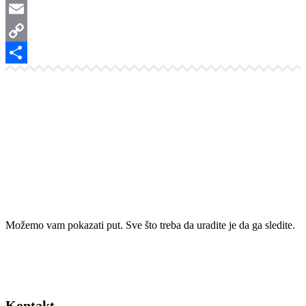
WhatsApp
Email
Copy
Link
Share
Možemo vam pokazati put. Sve što treba da uradite je da ga sledite.
Kontakt