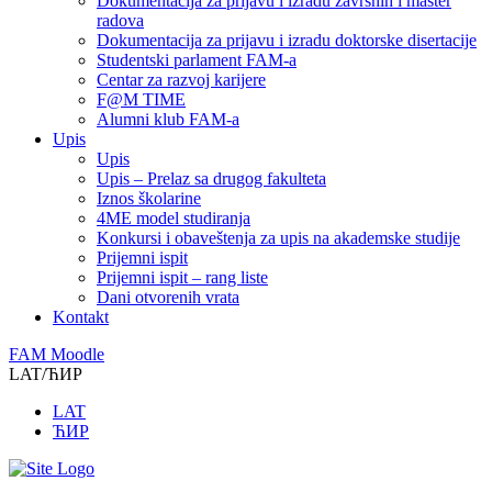
Dokumentacija za prijavu i izradu završnih i master
radova
Dokumentacija za prijavu i izradu doktorske disertacije
Studentski parlament FAM-a
Centar za razvoj karijere
F@M TIME
Alumni klub FAM-a
Upis
Upis
Upis – Prelaz sa drugog fakulteta
Iznos školarine
4ME model studiranja
Konkursi i obaveštenja za upis na akademske studije
Prijemni ispit
Prijemni ispit – rang liste
Dani otvorenih vrata
Kontakt
FAM Moodle
LAT/ЋИР
LAT
ЋИР