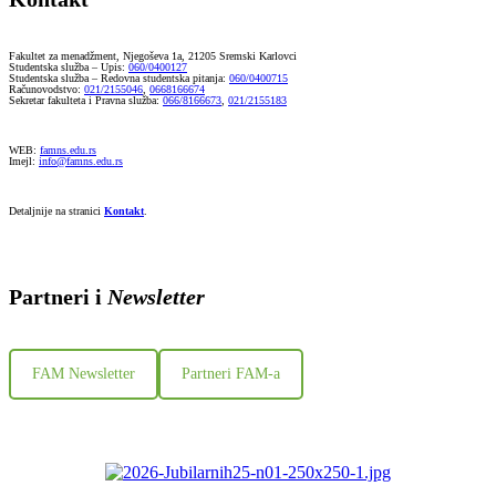
Fakultet za menadžment, Njegoševa 1a, 21205 Sremski Karlovci
Studentska služba – Upis:
060/0400127
Studentska služba – Redovna studentska pitanja:
060/0400715
Računovodstvo:
021/2155046
,
0668166674
Sekretar fakulteta i Pravna služba:
066/8166673
,
021/2155183
WEB:
famns.edu.rs
Imejl:
info@famns.edu.rs
Detaljnije na stranici
Kontakt
.
Partneri i
Newsletter
FAM Newsletter
Partneri FAM-a