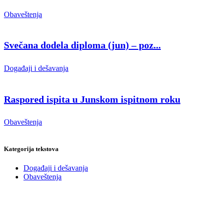
Obaveštenja
Svečana dodela diploma (jun) – poz...
Događaji i dešavanja
Raspored ispita u Junskom ispitnom roku
Obaveštenja
Kategorija tekstova
Događaji i dešavanja
Obaveštenja