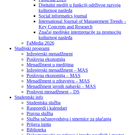
Digitalni mediji u funkciji održivog razvoja
kulturnog nasleđa
Social informatics journal
International Journal of Management Trends –
Key Concepts and Research
Značaj medijske interpretacije za promociju
kulturnog nasleđa
FaMedia 2026
Studijski programi
Inženjerski menadžment
Poslovna ekonomija
Menadžment u medijima
Inženjerski menadžment – MAS
Poslovna ekonomija – MAS
Menadžment u zdravstvu – MAS
Menadžment javnih nabavki – MAS
Poslovni menadžment – DS
Studentski info
Studentska služba
Rasporedi i kalendari
Pravna služba
Služba računovodstva i smernice za plaćanja
Prijava ispita
Biblioteka