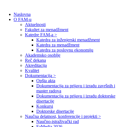
Naslovna
O FAM-u
Aktuelnosti
Fakultet za menadžment
Katedre FAM-a >
Katedra za inženjerski menadžment
Katedra za menadžment
Katedra za poslovnu ekonomiju
Akademsko osoblje
Reč dekana
Akreditacija
Kvalitet
Dokumentacija >
Opšta akta
Dokumentacija za prijavu i izradu završnih i
master radova
Dokumentacija za prijavu i izradu doktorske
disertacije
Konkursi
Doktorske disertacije
Naučna delatnost, konferencije i projekti >
Naučno-istraživački rad
FaMedia 2026