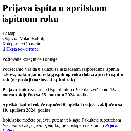
Prijava ispita u aprilskom
ispitnom roku
12
мар
Objavio:
Milan Bubulj
Kategorija:
Obaveštenja
Нема коментара
Poštovane koleginice i kolege,
Podsećamo Vas da u skladu sa usklađenim rasporedima ispitnih
rokova,
nakon januarskog ispitnog roka dolazi aprilski ispitni
rok (ne postoji martovski ispitni rok)
.
Prijavu ispita
za aprilski ispitni rok možete da izvršite
od 13.
marta zaključno sa 25. martom 2024.
godine.
Aprilski ispitni rok će otpočeti 8. aprila i trajaće zaključno sa
19. aprilom 2024.
godine.
Ispit/ispite možete prijaviti putem veb sajta Fakulteta (upotrebom
Formulara za prijavu ispita
koji je dostupan na stranici
Prijava
ispita
).