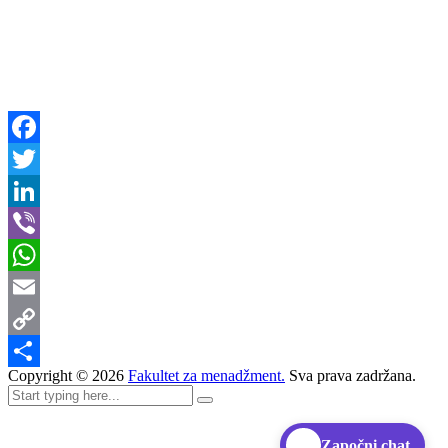
Facebook
Twitter
LinkedIn
Viber
WhatsApp
Email
Copy
Copyright ©
2026
Fakultet za menadžment.
Sva prava zadržana.
Link
Share
Započni chat