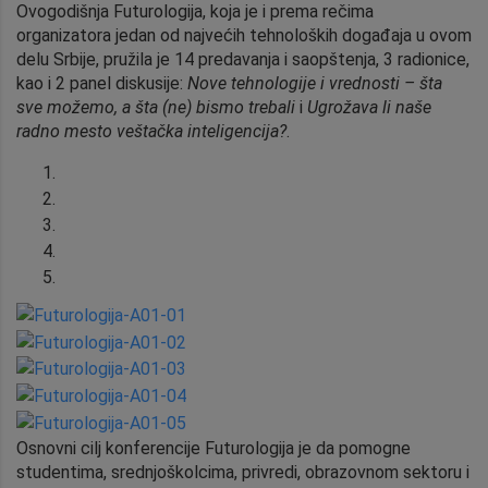
Ovogodišnja Futurologija, koja je i prema rečima
organizatora jedan od najvećih tehnoloških događaja u ovom
delu Srbije, pružila je 14 predavanja i saopštenja, 3 radionice,
kao i 2 panel diskusije:
Nove tehnologije i vrednosti – šta
sve možemo, a šta (ne) bismo trebali
i
Ugrožava li naše
radno mesto veštačka inteligencija?
.
Osnovni cilj konferencije Futurologija je da pomogne
studentima, srednjoškolcima, privredi, obrazovnom sektoru i