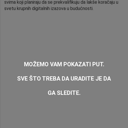
svima koji planiraju da se prekvalifikuju da lakše koračaju u
svetu krupnih digitalnih izazova u budućnosti.
MOŽEMO VAM POKAZATI PUT.
SVE ŠTO TREBA DA URADITE JE DA
GA SLEDITE.