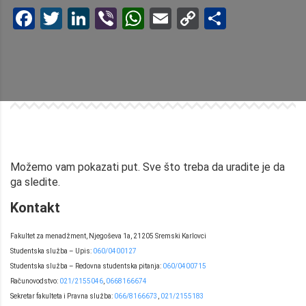
Facebook
Twitter
LinkedIn
Viber
WhatsApp
Email
Copy
Share
Link
Možemo vam pokazati put. Sve što treba da uradite je da
ga sledite.
Kontakt
Fakultet za menadžment, Njegoševa 1a, 21205 Sremski Karlovci
Studentska služba – Upis:
060/0400127
Studentska služba – Redovna studentska pitanja:
060/0400715
Računovodstvo:
021/2155046
,
0668166674
Sekretar fakulteta i Pravna služba:
066/8166673
,
021/2155183