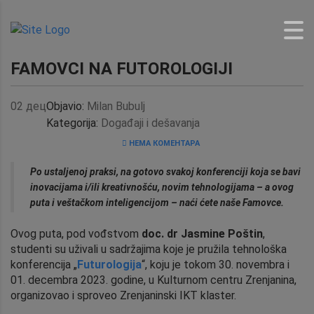
FAMOVCI NA FUTOROLOGIJI
02
дец
Objavio:
Milan Bubulj
Kategorija:
Događaji i dešavanja
НЕМА КОМЕНТАРА
Po ustaljenoj praksi, na gotovo svakoj konferenciji koja se bavi
inovacijama i/ili kreativnošću, novim tehnologijama – a ovog
puta i veštačkom inteligencijom – naći ćete naše Famovce.
Ovog puta, pod vođstvom
doc. dr Jasmine Poštin
,
studenti su uživali u sadržajima koje je pružila tehnološka
konferencija „
Futurologija
“, koju je tokom 30. novembra i
01. decembra 2023. godine, u Kulturnom centru Zrenjanina,
organizovao i sproveo Zrenjaninski IKT klaster.