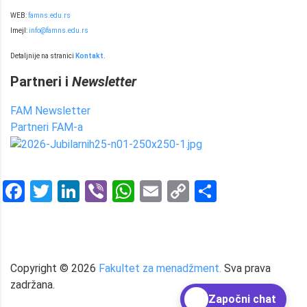
WEB:
famns.edu.rs
Imejl:
info@famns.edu.rs
Detaljnije na stranici
Kontakt
.
Partneri i
Newsletter
FAM Newsletter
Partneri FAM-a
Facebook
Twitter
LinkedIn
Viber
WhatsApp
Email
Copy
Share
Link
Copyright ©
2026
Fakultet za menadžment.
Sva prava
zadržana.
Započni chat