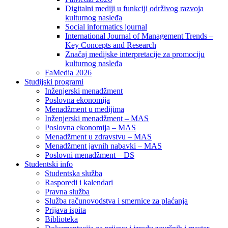
Digitalni mediji u funkciji održivog razvoja
kulturnog nasleđa
Social informatics journal
International Journal of Management Trends –
Key Concepts and Research
Značaj medijske interpretacije za promociju
kulturnog nasleđa
FaMedia 2026
Studijski programi
Inženjerski menadžment
Poslovna ekonomija
Menadžment u medijima
Inženjerski menadžment – MAS
Poslovna ekonomija – MAS
Menadžment u zdravstvu – MAS
Menadžment javnih nabavki – MAS
Poslovni menadžment – DS
Studentski info
Studentska služba
Rasporedi i kalendari
Pravna služba
Služba računovodstva i smernice za plaćanja
Prijava ispita
Biblioteka