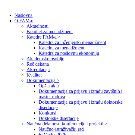
Naslovna
O FAM-u
Aktuelnosti
Fakultet za menadžment
Katedre FAM-a >
Katedra za inženjerski menadžment
Katedra za menadžment
Katedra za poslovnu ekonomiju
Akademsko osoblje
Reč dekana
Akreditacija
Kvalitet
Dokumentacija >
Opšta akta
Dokumentacija za prijavu i izradu završnih i
master radova
Dokumentacija za prijavu i izradu doktorske
disertacije
Konkursi
Doktorske disertacije
Naučna delatnost, konferencije i projekti >
Naučno-istraživački rad
FaMedia 2026