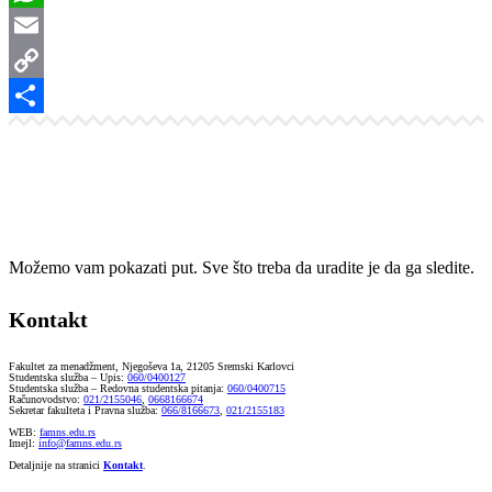
WhatsApp
Email
Copy
Link
Share
Možemo vam pokazati put. Sve što treba da uradite je da ga sledite.
Kontakt
Fakultet za menadžment, Njegoševa 1a, 21205 Sremski Karlovci
Studentska služba – Upis:
060/0400127
Studentska služba – Redovna studentska pitanja:
060/0400715
Računovodstvo:
021/2155046
,
0668166674
Sekretar fakulteta i Pravna služba:
066/8166673
,
021/2155183
WEB:
famns.edu.rs
Imejl:
info@famns.edu.rs
Detaljnije na stranici
Kontakt
.