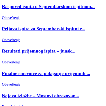
Raspored ispita u Septembarskom ispitnom...
Obaveštenja
Prijava ispita za Septembarski ispitni r...
Obaveštenja
Rezultati prijemnog ispita – junsk...
Obaveštenja
Finalne smernice za polaganje prijemnih ...
Obaveštenja
Najava izložbe – Mostovi obrazovan...