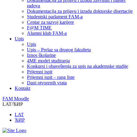
Dokumentacija za prijavu i izradu završnih i master
radova
Dokumentacija za prijavu i izradu doktorske disertacije
Studentski parlament FAM-a
Centar za razvoj karijere
F@M TIME
Alumni klub FAM-a
Upis
Upis
Upis – Prelaz sa drugog fakulteta
Iznos školarine
4ME model studiranja
Konkursi i obaveštenja za upis na akademske studije
Prijemni ispit
Prijemni ispit – rang liste
Dani otvorenih vrata
Kontakt
FAM Moodle
LAT/ЋИР
LAT
ЋИР