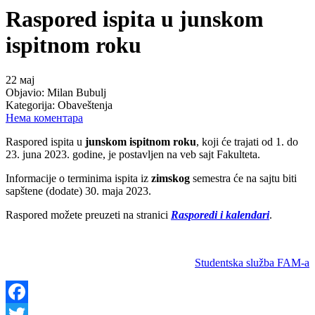
Raspored ispita u junskom
ispitnom roku
22
мај
Objavio:
Milan Bubulj
Kategorija:
Obaveštenja
Нема коментара
Raspored ispita u
junskom
ispitnom roku
, koji će trajati od 1. do
23. juna 2023. godine, je postavljen na veb sajt Fakulteta.
Informacije o terminima ispita iz
zimskog
semestra će na sajtu biti
sapštene (dodate) 30. maja 2023.
Raspored možete preuzeti na stranici
Rasporedi i kalendari
.
Studentska služba FAM-a
Facebook