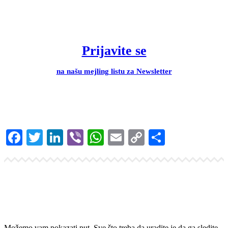
Prijavite se
na našu mejling listu za Newsletter
Facebook
Twitter
LinkedIn
Viber
WhatsApp
Email
Copy
Share
Link
Možemo vam pokazati put. Sve što treba da uradite je da ga sledite.