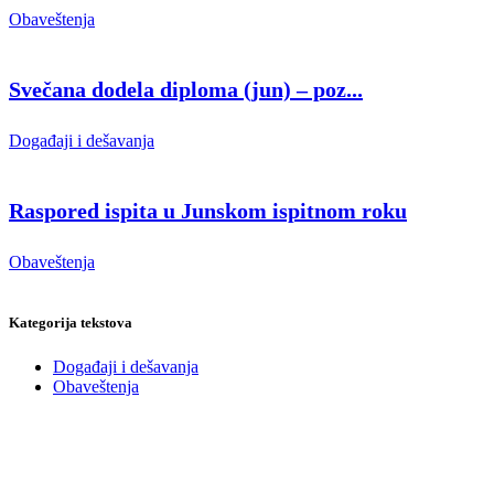
Obaveštenja
Svečana dodela diploma (jun) – poz...
Događaji i dešavanja
Raspored ispita u Junskom ispitnom roku
Obaveštenja
Kategorija tekstova
Događaji i dešavanja
Obaveštenja