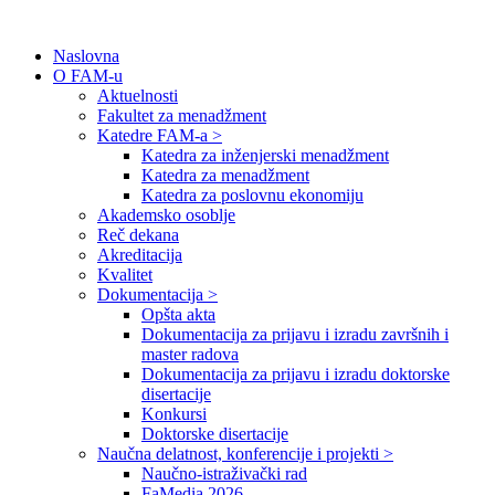
Naslovna
O FAM-u
Aktuelnosti
Fakultet za menadžment
Katedre FAM-a >
Katedra za inženjerski menadžment
Katedra za menadžment
Katedra za poslovnu ekonomiju
Akademsko osoblje
Reč dekana
Akreditacija
Kvalitet
Dokumentacija >
Opšta akta
Dokumentacija za prijavu i izradu završnih i
master radova
Dokumentacija za prijavu i izradu doktorske
disertacije
Konkursi
Doktorske disertacije
Naučna delatnost, konferencije i projekti >
Naučno-istraživački rad
FaMedia 2026