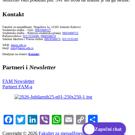
Kontakt
Fakultet za menadžment, Njegoševa 1a, 21205 Sremski Karlovci
Studentska služba – Upis:
060/0400127
Studentska služba – Redovna studentska pitanja:
060/0400715
Računovodstvo:
021/2155046
,
0668166674
Sekretar fakulteta i Pravna služba:
066/8166673
,
021/2155183
WEB:
famns.edu.rs
Imejl:
info@famns.edu.rs
Detaljnije na stranici
Kontakt
.
Partneri i
Newsletter
FAM Newsletter
Partneri FAM-a
Facebook
Twitter
LinkedIn
Viber
WhatsApp
Email
Copy
Share
Link
Započni chat
Copyright ©
2026
Fakultet za menadžment.
Sva prava zadržana.