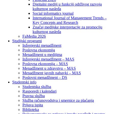
Digitalni mediji u funkciji održivog razvoja
kulturnog nasleđa
Social informatics journal
International Journal of Management Trends –
Key Concepts and Research
Značaj medijske interpretacije za promociju
kulturnog nasleđa
FaMedia 2026
Studijski programi
Inženjerski menadžment
Poslovna ekonomija
Menadžment u medijima
Inženjerski menadžment – MAS
Poslovna ekonomija – MAS
Menadžment u zdravstvu – MAS
Menadžment javnih nabavki – MAS
Poslovni menadžment – DS
Studentski info
Studentska služba
Rasporedi i kalendari
Pravna služba
Služba računovodstva i smernice za plaćanja
Prijava ispita
Biblioteka