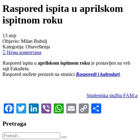
Raspored ispita u aprilskom
ispitnom roku
13
апр
Objavio:
Milan Bubulj
Kategorija:
Obaveštenja
Нема коментара
Raspored ispita u
aprilskom
ispitnom roku
je postavljen na veb
sajt Fakulteta.
Raspored možete preuzeti na stranici
Rasporedi i kalendari
.
Studentska služba FAM-a
Facebook
Twitter
LinkedIn
Viber
WhatsApp
Email
Copy
Share
Link
Pretraga