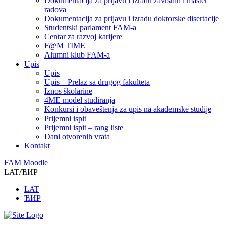
Dokumentacija za prijavu i izradu završnih i master
radova
Dokumentacija za prijavu i izradu doktorske disertacije
Studentski parlament FAM-a
Centar za razvoj karijere
F@M TIME
Alumni klub FAM-a
Upis
Upis
Upis – Prelaz sa drugog fakulteta
Iznos školarine
4ME model studiranja
Konkursi i obaveštenja za upis na akademske studije
Prijemni ispit
Prijemni ispit – rang liste
Dani otvorenih vrata
Kontakt
FAM Moodle
LAT/ЋИР
LAT
ЋИР