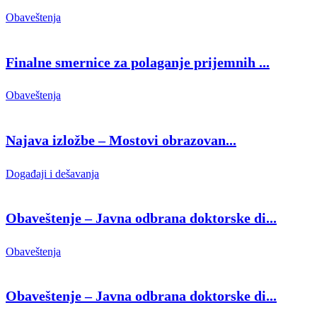
Obaveštenja
Finalne smernice za polaganje prijemnih ...
Obaveštenja
Najava izložbe – Mostovi obrazovan...
Događaji i dešavanja
Obaveštenje – Javna odbrana doktorske di...
Obaveštenja
Obaveštenje – Javna odbrana doktorske di...