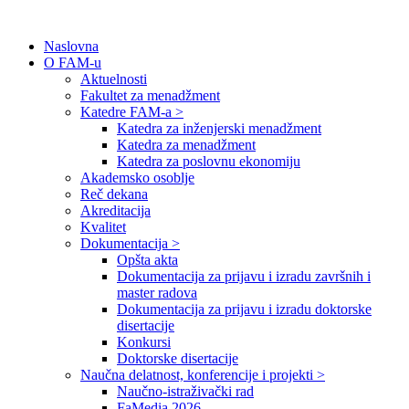
Naslovna
O FAM-u
Aktuelnosti
Fakultet za menadžment
Katedre FAM-a >
Katedra za inženjerski menadžment
Katedra za menadžment
Katedra za poslovnu ekonomiju
Akademsko osoblje
Reč dekana
Akreditacija
Kvalitet
Dokumentacija >
Opšta akta
Dokumentacija za prijavu i izradu završnih i
master radova
Dokumentacija za prijavu i izradu doktorske
disertacije
Konkursi
Doktorske disertacije
Naučna delatnost, konferencije i projekti >
Naučno-istraživački rad
FaMedia 2026