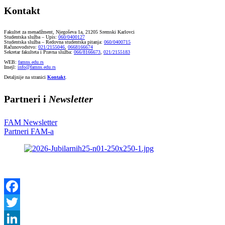
Kontakt
Fakultet za menadžment, Njegoševa 1a, 21205 Sremski Karlovci
Studentska služba – Upis:
060/0400127
Studentska služba – Redovna studentska pitanja:
060/0400715
Računovodstvo:
021/2155046
,
0668166674
Sekretar fakulteta i Pravna služba:
066/8166673
,
021/2155183
WEB:
famns.edu.rs
Imejl:
info@famns.edu.rs
Detaljnije na stranici
Kontakt
.
Partneri i
Newsletter
FAM Newsletter
Partneri FAM-a
Facebook
Twitter