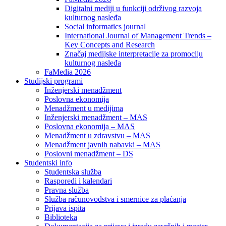
Digitalni mediji u funkciji održivog razvoja
kulturnog nasleđa
Social informatics journal
International Journal of Management Trends –
Key Concepts and Research
Značaj medijske interpretacije za promociju
kulturnog nasleđa
FaMedia 2026
Studijski programi
Inženjerski menadžment
Poslovna ekonomija
Menadžment u medijima
Inženjerski menadžment – MAS
Poslovna ekonomija – MAS
Menadžment u zdravstvu – MAS
Menadžment javnih nabavki – MAS
Poslovni menadžment – DS
Studentski info
Studentska služba
Rasporedi i kalendari
Pravna služba
Služba računovodstva i smernice za plaćanja
Prijava ispita
Biblioteka