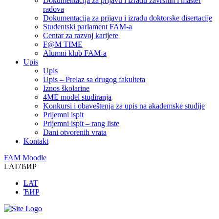
Dokumentacija za prijavu i izradu završnih i master
radova
Dokumentacija za prijavu i izradu doktorske disertacije
Studentski parlament FAM-a
Centar za razvoj karijere
F@M TIME
Alumni klub FAM-a
Upis
Upis
Upis – Prelaz sa drugog fakulteta
Iznos školarine
4ME model studiranja
Konkursi i obaveštenja za upis na akademske studije
Prijemni ispit
Prijemni ispit – rang liste
Dani otvorenih vrata
Kontakt
FAM Moodle
LAT/ЋИР
LAT
ЋИР