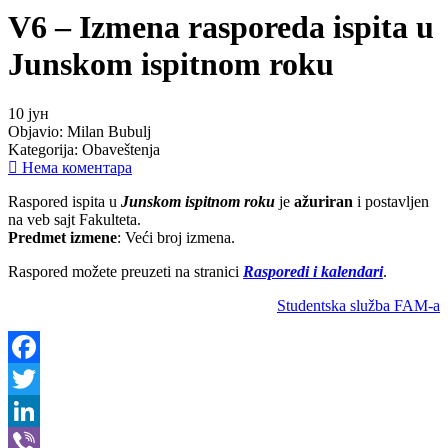
V6 – Izmena rasporeda ispita u
Junskom ispitnom roku
10
јун
Objavio:
Milan Bubulj
Kategorija:
Obaveštenja
Нема коментара
Raspored ispita u
Junskom ispitnom roku
je
ažuriran
i postavljen
na veb sajt Fakulteta.
Predmet izmene
: Veći broj izmena.
Raspored možete preuzeti na stranici
Rasporedi i kalendari
.
Studentska služba FAM-a
Facebook
Twitter
LinkedIn