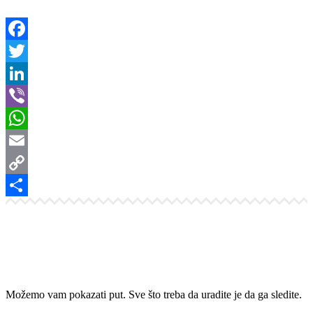
Facebook
Twitter
LinkedIn
Viber
WhatsApp
Email
Copy
Link
Share
Možemo vam pokazati put. Sve što treba da uradite je da ga sledite.