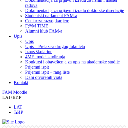
Dokumentacija za prijavu i izradu završnih i master
radova
Dokumentacija za prijavu i izradu doktorske disertacije
Studentski parlament FAM-a
Centar za razvoj karijere
F@M TIME
Alumni klub FAM-a
Upis
Upis
Upis – Prelaz sa drugog fakulteta
Iznos školarine
4ME model studiranja
Konkursi i obaveštenja za upis na akademske studije
Prijemni ispit
Prijemni ispit – rang liste
Dani otvorenih vrata
Kontakt
FAM Moodle
LAT/ЋИР
LAT
ЋИР