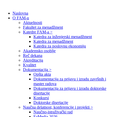
Naslovna
O FAM-u
Aktuelnosti
Fakultet za menadžment
Katedre FAM-a >
Katedra za inženjerski menadžment
Katedra za menadžment
Katedra za poslovnu ekonomiju
Akademsko osoblje
Reč dekana
Akreditacija
Kvalitet
Dokumentacija >
Opšta akta
Dokumentacija za prijavu i izradu završnih i
master radova
Dokumentacija za prijavu i izradu doktorske
disertacije
Konkursi
Doktorske disertacije
Naučna delatnost, konferencije i projekti >
Naučno-istraživački rad
FaMedia 2026