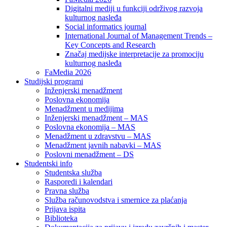
Digitalni mediji u funkciji održivog razvoja
kulturnog nasleđa
Social informatics journal
International Journal of Management Trends –
Key Concepts and Research
Značaj medijske interpretacije za promociju
kulturnog nasleđa
FaMedia 2026
Studijski programi
Inženjerski menadžment
Poslovna ekonomija
Menadžment u medijima
Inženjerski menadžment – MAS
Poslovna ekonomija – MAS
Menadžment u zdravstvu – MAS
Menadžment javnih nabavki – MAS
Poslovni menadžment – DS
Studentski info
Studentska služba
Rasporedi i kalendari
Pravna služba
Služba računovodstva i smernice za plaćanja
Prijava ispita
Biblioteka