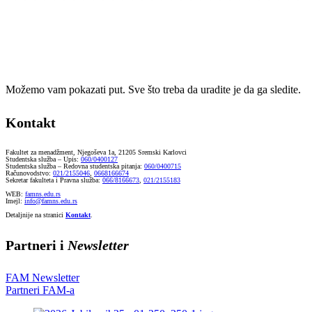
Možemo vam pokazati put. Sve što treba da uradite je da ga sledite.
Kontakt
Fakultet za menadžment, Njegoševa 1a, 21205 Sremski Karlovci
Studentska služba – Upis:
060/0400127
Studentska služba – Redovna studentska pitanja:
060/0400715
Računovodstvo:
021/2155046
,
0668166674
Sekretar fakulteta i Pravna služba:
066/8166673
,
021/2155183
WEB:
famns.edu.rs
Imejl:
info@famns.edu.rs
Detaljnije na stranici
Kontakt
.
Partneri i
Newsletter
FAM Newsletter
Partneri FAM-a