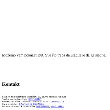
Možemo vam pokazati put. Sve što treba da uradite je da ga sledite.
Kontakt
Fakultet za menadžment, Njegoševa 1a, 21205 Sremski Karlovci
Studentska služba – Upis:
060/0400127
Studentska služba – Redovna studentska pitanja:
060/0400715
Računovodstvo:
021/2155046
,
0668166674
Sekretar fakulteta i Pravna služba:
066/8166673
,
021/2155183