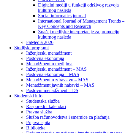
Digitalni mediji u funkciji održivog razvoja
kulturnog nasleđa
Social informatics journal
International Journal of Management Trends –
Key Concepts and Research
Značaj medijske interpretacije za promociju
kulturnog nasleđa
FaMedia 2026
Studijski programi
Inženjerski menadžment
Poslovna ekonomija
Menadžment u medijima
Inženjerski menadžment – MAS
Poslovna ekonomija – MAS
Menadžment u zdravstvu – MAS
Menadžment javnih nabavki – MAS
Poslovni menadžment – DS
Studentski info
Studentska služba
Rasporedi i kalendari
Pravna služba
Služba računovodstva i smernice za plaćanja
Prijava ispita
Biblioteka