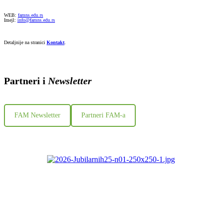
WEB:
famns.edu.rs
Imejl:
info@famns.edu.rs
Detaljnije na stranici
Kontakt
.
Partneri i
Newsletter
FAM Newsletter
Partneri FAM-a