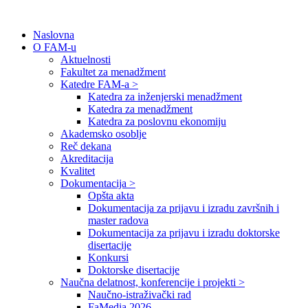
Naslovna
O FAM-u
Aktuelnosti
Fakultet za menadžment
Katedre FAM-a >
Katedra za inženjerski menadžment
Katedra za menadžment
Katedra za poslovnu ekonomiju
Akademsko osoblje
Reč dekana
Akreditacija
Kvalitet
Dokumentacija >
Opšta akta
Dokumentacija za prijavu i izradu završnih i
master radova
Dokumentacija za prijavu i izradu doktorske
disertacije
Konkursi
Doktorske disertacije
Naučna delatnost, konferencije i projekti >
Naučno-istraživački rad
FaMedia 2026