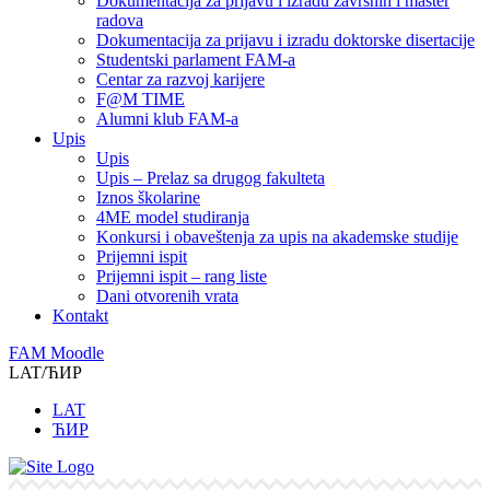
Dokumentacija za prijavu i izradu završnih i master
radova
Dokumentacija za prijavu i izradu doktorske disertacije
Studentski parlament FAM-a
Centar za razvoj karijere
F@M TIME
Alumni klub FAM-a
Upis
Upis
Upis – Prelaz sa drugog fakulteta
Iznos školarine
4ME model studiranja
Konkursi i obaveštenja za upis na akademske studije
Prijemni ispit
Prijemni ispit – rang liste
Dani otvorenih vrata
Kontakt
FAM Moodle
LAT/ЋИР
LAT
ЋИР