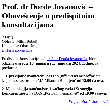
Prof. dr Đorđe Jovanović –
Obaveštenje o predispitnim
konsultacijama
29
дец
Objavio:
Milan Bubulj
Kategorija:
Obaveštenja
Нема коментара
Predispitne konsultacije kod
prof. dr Đorđa Jovanovića
, biće
održane
u sredu, 10. januara i 17. januara 2024. godine
, za
predmete:
1.
Upravljanje kvalitetom
, na OAS„Inženjerski menadžment“
(zajedno sa asistentom MA Milanom Bubuljem)
od 18.00 časova
;
2.
Metodologija naučno-istraživačkog rada
i
Strategija
konkurentnosti
, na DAS „Poslovni menadžmet“
od 19.00 časova
.
Prof dr. Đorđe Jovanović