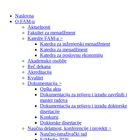
Naslovna
O FAM-u
Aktuelnosti
Fakultet za menadžment
Katedre FAM-a >
Katedra za inženjerski menadžment
Katedra za menadžment
Katedra za poslovnu ekonomiju
Akademsko osoblje
Reč dekana
Akreditacija
Kvalitet
Dokumentacija >
Opšta akta
Dokumentacija za prijavu i izradu završnih i
master radova
Dokumentacija za prijavu i izradu doktorske
disertacije
Konkursi
Doktorske disertacije
Naučna delatnost, konferencije i projekti >
Naučno-istraživački rad
FaMedia 2026