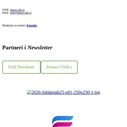
WEB:
famns.edu.rs
Imejl:
info@famns.edu.rs
Detaljnije na stranici
Kontakt
.
Partneri i
Newsletter
FAM Newsletter
Partneri FAM-a