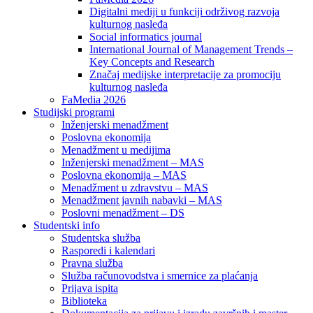
Digitalni mediji u funkciji održivog razvoja
kulturnog nasleđa
Social informatics journal
International Journal of Management Trends –
Key Concepts and Research
Značaj medijske interpretacije za promociju
kulturnog nasleđa
FaMedia 2026
Studijski programi
Inženjerski menadžment
Poslovna ekonomija
Menadžment u medijima
Inženjerski menadžment – MAS
Poslovna ekonomija – MAS
Menadžment u zdravstvu – MAS
Menadžment javnih nabavki – MAS
Poslovni menadžment – DS
Studentski info
Studentska služba
Rasporedi i kalendari
Pravna služba
Služba računovodstva i smernice za plaćanja
Prijava ispita
Biblioteka