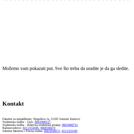
Link
Share
Možemo vam pokazati put. Sve što treba da uradite je da ga sledite.
Kontakt
Fakultet za menadžment, Njegoševa 1a, 21205 Sremski Karlovci
Studentska služba – Upis:
060/0400127
Studentska služba – Redovna studentska pitanja:
060/0400715
Računovodstvo:
021/2155046
,
0668166674
Sekretar fakulteta i Pravna služba:
066/8166673
,
021/2155183