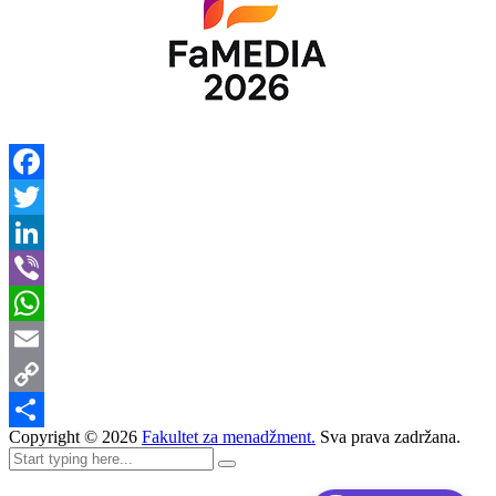
Facebook
Twitter
LinkedIn
Viber
WhatsApp
Email
Copy
Copyright ©
2026
Fakultet za menadžment.
Sva prava zadržana.
Link
Share