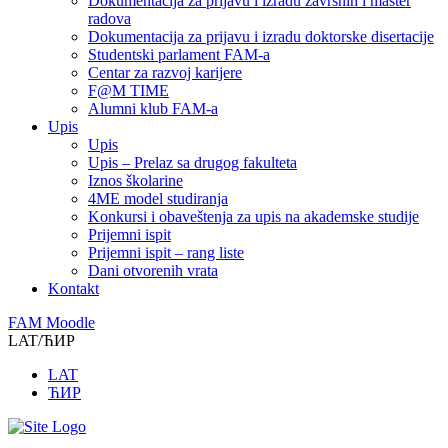
Dokumentacija za prijavu i izradu završnih i master
radova
Dokumentacija za prijavu i izradu doktorske disertacije
Studentski parlament FAM-a
Centar za razvoj karijere
F@M TIME
Alumni klub FAM-a
Upis
Upis
Upis – Prelaz sa drugog fakulteta
Iznos školarine
4ME model studiranja
Konkursi i obaveštenja za upis na akademske studije
Prijemni ispit
Prijemni ispit – rang liste
Dani otvorenih vrata
Kontakt
FAM Moodle
LAT/ЋИР
LAT
ЋИР