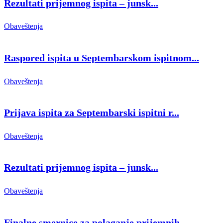
Rezultati prijemnog ispita – junsk...
Obaveštenja
Raspored ispita u Septembarskom ispitnom...
Obaveštenja
Prijava ispita za Septembarski ispitni r...
Obaveštenja
Rezultati prijemnog ispita – junsk...
Obaveštenja
Finalne smernice za polaganje prijemnih ...